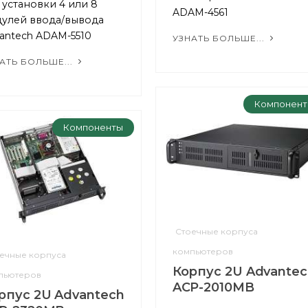
 установки 4 или 8
ADAM-4561
улей ввода/вывода
antech ADAM-5510
УЗНАТЬ БОЛЬШЕ...
АТЬ БОЛЬШЕ...
Компонен
Компоненты
Стоечные корпуса
компьютеров
ечные корпуса
Корпус 2U Advantec
пьютеров
ACP-2010MB
рпус 2U Advantech