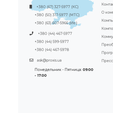
Конта
+380 (67) 327-5977 (КС)
О ком
+380 (50) 317-5977 (МТС)
Компь
+380 (63) 607-5966 (life:)
Компо
+380 (44) 467-5977
Комму
+380 (44) 599-5977
Преоб
+380 (44) 467-5978
Прог
ask@proxis.ua
Пресс
Понедельник - Пятница:
09:00
- 17:00