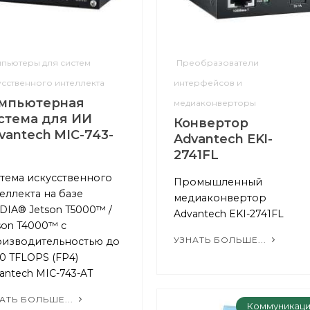
пьютеры для систем
Преобразователи
усственного интеллекта
интерфейсов и
мпьютерная
медиаконверторы
стема для ИИ
Конвертор
vantech MIC-743-
Advantech EKI-
2741FL
тема искусственного
Промышленный
еллекта на базе
медиаконвертор
DIA® Jetson T5000™ /
Advantech EKI-2741FL
son T4000™ с
УЗНАТЬ БОЛЬШЕ...
изводительностью до
0 TFLOPS (FP4)
antech MIC-743-AT
АТЬ БОЛЬШЕ...
Коммуникац