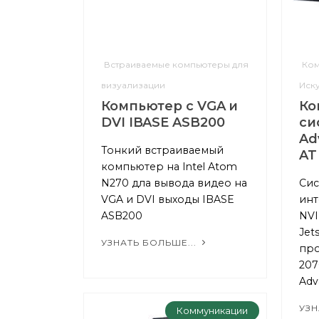
Встраиваемые компьютеры для
Ком
визуализации
Иск
Компьютер с VGA и
Ко
DVI IBASE ASB200
си
Ad
Тонкий встраиваемый
AT
компьютер на Intel Atom
N270 дла вывода видео на
Сис
VGA и DVI выходы IBASE
инт
ASB200
NVI
Jet
УЗНАТЬ БОЛЬШЕ...
про
207
Adv
УЗН
Коммуникации