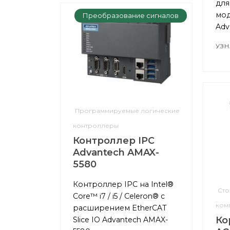
для
мод
Преобразование сигналов
Adv
УЗН
Программируемые логические
контроллеры
Контроллер IPC
Advantech AMAX-
5580
Контроллер IPC на Intel®
Сто
Core™ i7 / i5 / Celeron® с
ком
расширением EtherCAT
Ко
Slice IO Advantech AMAX-