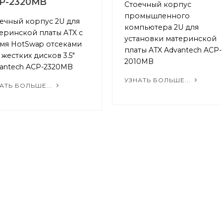
P-2320MB
Стоечный корпус
промышленного
ечный корпус 2U для
компьютера 2U для
еринской платы ATX с
установки материнской
мя HotSwap отсеками
платы ATX Advantech ACP-
 жеcтких дисков 3.5"
2010MB
antech ACP-2320MB
УЗНАТЬ БОЛЬШЕ...
АТЬ БОЛЬШЕ...