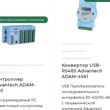
реобразование сигналов
Преобразователи
интерфейсов и
медиаконверторы
Конвертор USB-
граммируемые логические
RS485 Advantech
троллеры
ADAM-4561
нтроллер
vantech ADAM-
USB Преобразователь
10
последовательного
интерфейса RS-422/RS-48
ограммируемый PC
с гальванической
местимый контроллер
изоляцией Advantech