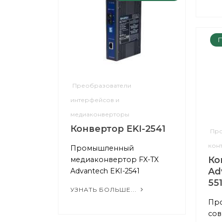
П
Преобразователи
интерфейсов и
медиаконверторы
Конвертор EKI-2541
Про
кон
Промышленный
Ко
медиаконвертор FX-TX
Ad
Advantech EKI-2541
55
УЗНАТЬ БОЛЬШЕ...
Пр
сов