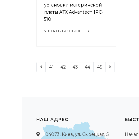
установки материнской
платы ATX Advantech IPC-
510
УЗНАТЬ БОЛЬШЕ...
41
42
43
44
45
НАШ АДРЕС
БЫСТ
04073, Киев, ул. Сырецкая, 5
Начал