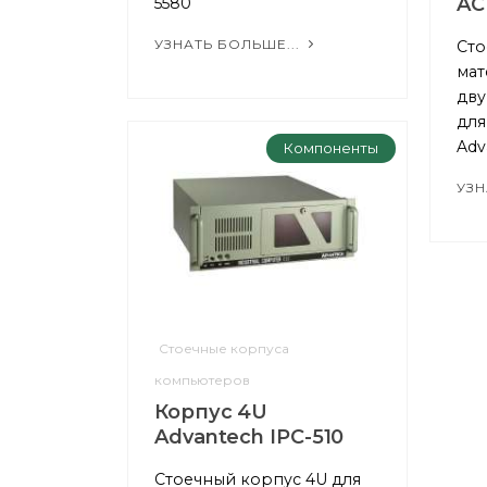
AC
5580
УЗНАТЬ БОЛЬШЕ...
Сто
мат
дву
для
Adv
Компоненты
УЗН
Стоечные корпуса
компьютеров
Корпус 4U
Advantech IPC-510
Стоечный корпус 4U для