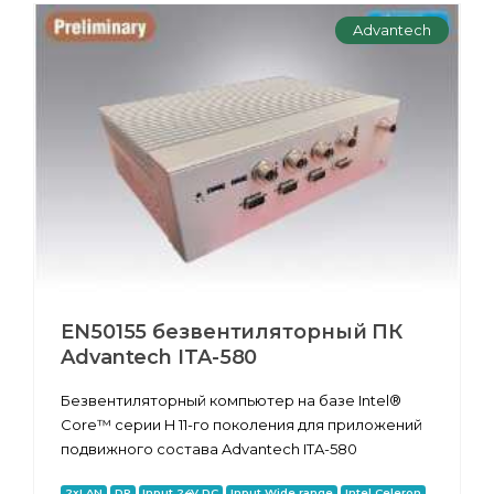
Advantech
EN50155 безвентиляторный ПК
Advantech ITA-580
Безвентиляторный компьютер на базе Intel®
Core™ серии H 11-го поколения для приложений
подвижного состава Advantech ITA-580
2xLAN
DP
Input 24V DC
Input Wide range
Intel Celeron