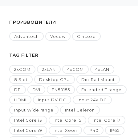
ПРОИЗВОДИТЕЛИ
Advantech
Vecow
Cincoze
TAG FILTER
2xCOM
2xLAN
4xCOM
4xLAN
8 Slot
Desktop CPU
Din-Rail Mount
DP
DVI
EN50155
Extended T range
HDMI
Input 12V DC
Input 24V DC
Input Wide range
Intel Celeron
Intel Core i3
Intel Core i5
Intel Core i7
Intel Core i9
Intel Xeon
IP40
IP65