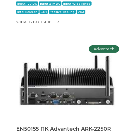
Input 12V DC
Input 24V DC
Input Wide range
Intel Celeron
LAN
Passive Cooling
VGA
УЗНАТЬ БОЛЬШЕ...
Advantech
EN50155 ПК Advantech ARK-2250R