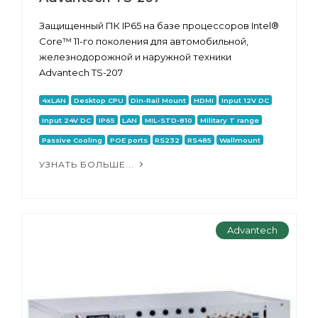
Защищенный ПК IP65 на базе процессоров Intel®
Core™ 11-го поколения для автомобильной,
железнодорожной и наружной техники
Advantech TS-207
4xLAN
Desktop CPU
Din-Rail Mount
HDMI
Input 12V DC
Input 24V DC
IP65
LAN
MIL-STD-810
Military T range
Passive Cooling
POE ports
RS232
RS485
Wallmount
УЗНАТЬ БОЛЬШЕ...
Advantech