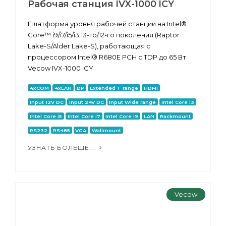
Рабочая станция IVX-1000 ICY
Платформа уровня рабочей станции на Intel®
Core™ i9/i7/i5/i3 13-го/12-го поколения (Raptor
Lake-S/Alder Lake-S), работающая с
процессором Intel® R680E PCH с TDP до 65 Вт
Vecow IVX-1000 ICY
4xCOM
4xLAN
DP
Extended T range
HDMI
Input 12V DC
Input 24V DC
Input Wide range
Intel Core i3
Intel Core i5
Intel Core i7
Intel Core i9
LAN
Rackmount
RS232
RS485
VGA
Wallmount
УЗНАТЬ БОЛЬШЕ...
Vecow