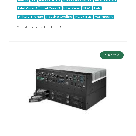
Intel Core i5
Intel Core i7
Intel Xeon
IP40
LAN
Military T range
Passive Cooling
PCIex Bus
Wallmount
УЗНАТЬ БОЛЬШЕ...
Vecow