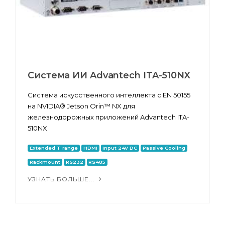
Система ИИ Advantech ITA-510NX
Система искусственного интеллекта с EN 50155
на NVIDIA® Jetson Orin™ NX для
железнодорожных приложений Advantech ITA-
510NX
Extended T range
HDMI
Input 24V DC
Passive Cooling
Rackmount
RS232
RS485
УЗНАТЬ БОЛЬШЕ...