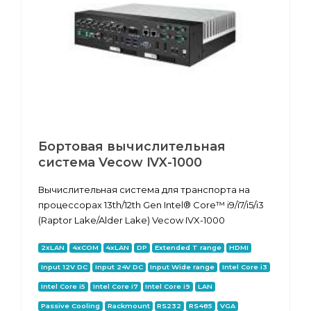
Бортовая вычислительная
система Vecow IVX-1000
Вычислительная система для транспорта на
процессорах 13th/12th Gen Intel® Core™ i9/i7/i5/i3
(Raptor Lake/Alder Lake) Vecow IVX-1000
2xLAN
4xCOM
4xLAN
DP
Extended T range
HDMI
Input 12V DC
Input 24V DC
Input Wide range
Intel Core i3
Intel Core i5
Intel Core i7
Intel Core i9
LAN
Passive Cooling
Rackmount
RS232
RS485
VGA