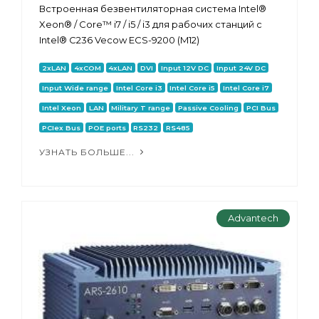
Встроенная безвентиляторная система Intel®
Xeon® / Core™ i7 / i5 / i3 для рабочих станций с
Intel® C236 Vecow ECS-9200 (M12)
2xLAN
4xCOM
4xLAN
DVI
Input 12V DC
Input 24V DC
Input Wide range
Intel Core i3
Intel Core i5
Intel Core i7
Intel Xeon
LAN
Military T range
Passive Cooling
PCI Bus
PCIex Bus
POE ports
RS232
RS485
УЗНАТЬ БОЛЬШЕ...
Advantech