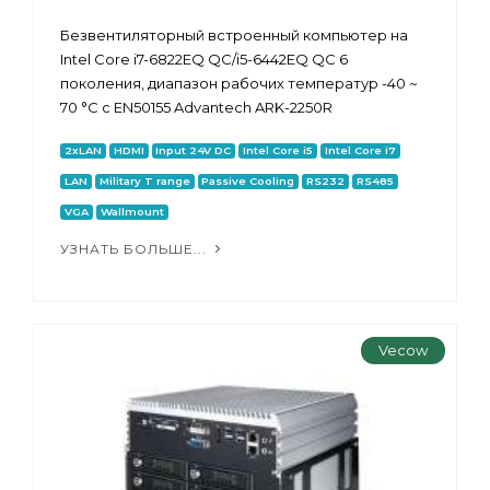
Безвентиляторный встроенный компьютер на
Intel Core i7-6822EQ QC/i5-6442EQ QC 6
поколения, диапазон рабочих температур -40 ~
70 °C с EN50155 Advantech ARK-2250R
2xLAN
HDMI
Input 24V DC
Intel Core i5
Intel Core i7
LAN
Military T range
Passive Cooling
RS232
RS485
VGA
Wallmount
УЗНАТЬ БОЛЬШЕ...
Vecow