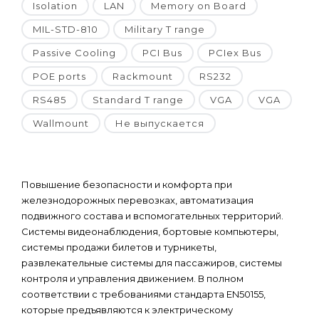
Isolation
LAN
Memory on Board
MIL-STD-810
Military T range
Passive Cooling
PCI Bus
PCIex Bus
POE ports
Rackmount
RS232
RS485
Standard T range
VGA
VGA
Wallmount
Не выпускается
Повышение безопасности и комфорта при
железнодорожных перевозках, автоматизация
подвижного состава и вспомогательных территорий.
Системы видеонаблюдения, бортовые компьютеры,
системы продажи билетов и турникеты,
развлекательные системы для пассажиров, системы
контроля и управления движением. В полном
соответствии с требованиями стандарта EN50155,
которые предъявляются к электрическому