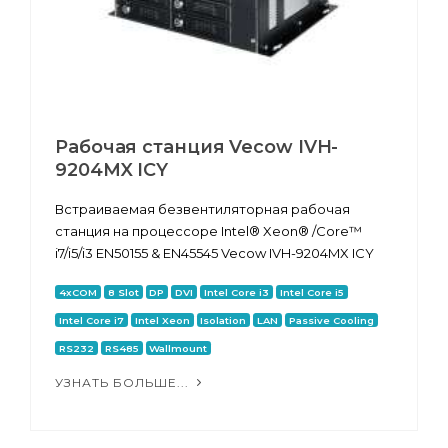
Рабочая станция Vecow IVH-
9204MX ICY
Встраиваемая безвентиляторная рабочая
станция на процессоре Intel® Xeon® /Core™
i7/i5/i3 EN50155 & EN45545 Vecow IVH-9204MX ICY
4xCOM
8 Slot
DP
DVI
Intel Core i3
Intel Core i5
Intel Core i7
Intel Xeon
Isolation
LAN
Passive Cooling
RS232
RS485
Wallmount
УЗНАТЬ БОЛЬШЕ...