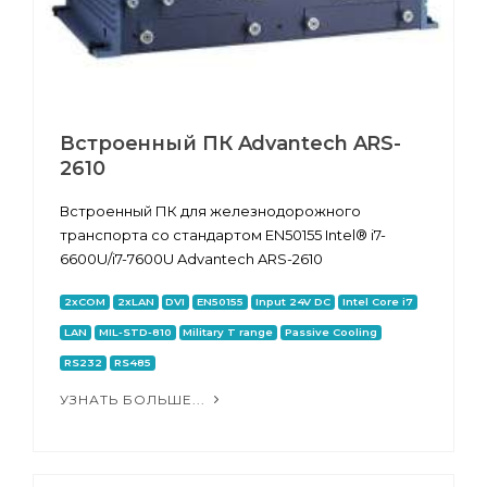
Встроенный ПК Advantech ARS-
2610
Встроенный ПК для железнодорожного
транспорта со стандартом EN50155 Intel® i7-
6600U/i7-7600U Advantech ARS-2610
2xCOM
2xLAN
DVI
EN50155
Input 24V DC
Intel Core i7
LAN
MIL-STD-810
Military T range
Passive Cooling
RS232
RS485
УЗНАТЬ БОЛЬШЕ...