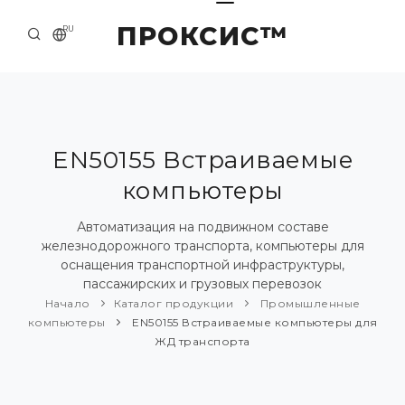
ПРОКСИС™
RU
НАЧАЛО
КОНТАКТЫ
О КОМПАНИИ
EN50155 Встраиваемые
компьютеры
ПРИМЕРЫ И РЕШЕНИЯ
КАТАЛОГ ПРОДУКЦИИ
Автоматизация на подвижном составе
железнодорожного транспорта, компьютеры для
ПРЕСС-ЦЕНТР
оснащения транспортной инфраструктуры,
пассажирских и грузовых перевозок
Начало
Каталог продукции
Промышленные
компьютеры
EN50155 Встраиваемые компьютеры для
ЖД транспорта