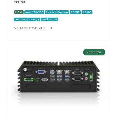
560NX
HDMI
Input 24V DC
Passive Cooling
RS232
RS485
Standard T range
Wallmount
УЗНАТЬ БОЛЬШЕ...
Cincoze