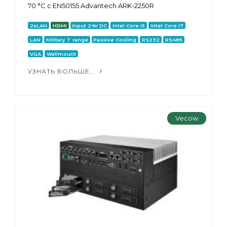
70 °C с EN50155 Advantech ARK-2250R
2xLAN
HDMI
Input 24V DC
Intel Core i5
Intel Core i7
LAN
Military T range
Passive Cooling
RS232
RS485
VGA
Wallmount
УЗНАТЬ БОЛЬШЕ...
Vecow