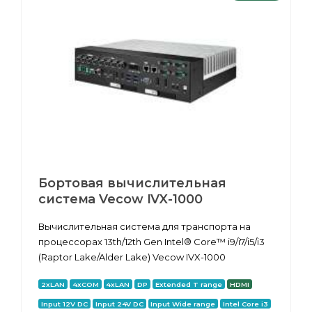
Бортовая вычислительная
система Vecow IVX-1000
Вычислительная система для транспорта на
процессорах 13th/12th Gen Intel® Core™ i9/i7/i5/i3
(Raptor Lake/Alder Lake) Vecow IVX-1000
2xLAN
4xCOM
4xLAN
DP
Extended T range
HDMI
Input 12V DC
Input 24V DC
Input Wide range
Intel Core i3