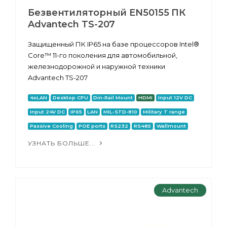
Безвентиляторный EN50155 ПК
Advantech TS-207
Защищенный ПК IP65 на базе процессоров Intel®
Core™ 11-го поколения для автомобильной,
железнодорожной и наружной техники
Advantech TS-207
4xLAN
Desktop CPU
Din-Rail Mount
HDMI
Input 12V DC
Input 24V DC
IP65
LAN
MIL-STD-810
Military T range
Passive Cooling
POE ports
RS232
RS485
Wallmount
УЗНАТЬ БОЛЬШЕ...
Advantech