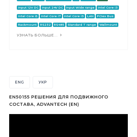
Input 12V DC
Input 24V DC
Input Wide range
Intel Core i3
Intel Core i5
Intel Core i7
Intel Core i9
LAN
PCIex Bus
Rackmount
RS232
RS485
Standard T range
Wallmount
УЗНАТЬ БОЛЬШЕ...
ENG
УКР
EN50155 РЕШЕНИЯ ДЛЯ ПОДВИЖНОГО
СОСТАВА, ADVANTECH (EN)