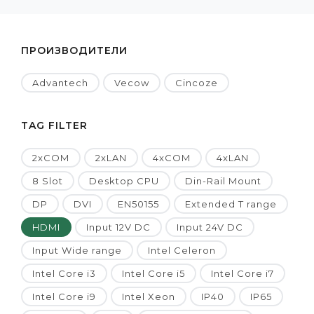
ПРОИЗВОДИТЕЛИ
Advantech
Vecow
Cincoze
TAG FILTER
2xCOM
2xLAN
4xCOM
4xLAN
8 Slot
Desktop CPU
Din-Rail Mount
DP
DVI
EN50155
Extended T range
HDMI
Input 12V DC
Input 24V DC
Input Wide range
Intel Celeron
Intel Core i3
Intel Core i5
Intel Core i7
Intel Core i9
Intel Xeon
IP40
IP65