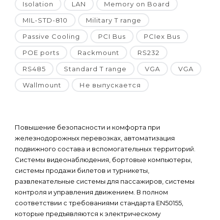
Isolation
LAN
Memory on Board
MIL-STD-810
Military T range
Passive Cooling
PCI Bus
PCIex Bus
POE ports
Rackmount
RS232
RS485
Standard T range
VGA
VGA
Wallmount
Не выпускается
Повышение безопасности и комфорта при
железнодорожных перевозках, автоматизация
подвижного состава и вспомогательных территорий.
Системы видеонаблюдения, бортовые компьютеры,
системы продажи билетов и турникеты,
развлекательные системы для пассажиров, системы
контроля и управления движением. В полном
соответствии с требованиями стандарта EN50155,
которые предъявляются к электрическому