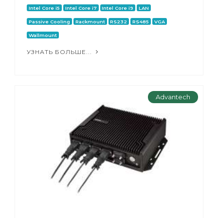
Intel Core i5
Intel Core i7
Intel Core i9
LAN
Passive Cooling
Rackmount
RS232
RS485
VGA
Wallmount
УЗНАТЬ БОЛЬШЕ...
Advantech