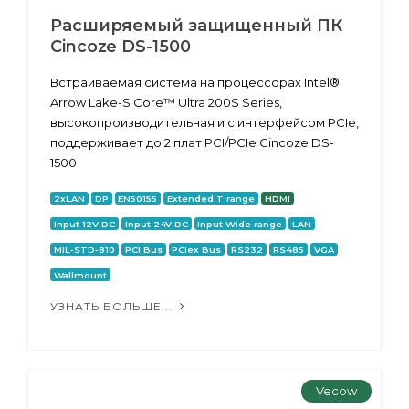
Расширяемый защищенный ПК
Cincoze DS-1500
Встраиваемая система на процессорах Intel®
Arrow Lake-S Core™ Ultra 200S Series,
высокопроизводительная и с интерфейсом PCIe,
поддерживает до 2 плат PCI/PCIe Cincoze DS-
1500
2xLAN
DP
EN50155
Extended T range
HDMI
Input 12V DC
Input 24V DC
Input Wide range
LAN
MIL-STD-810
PCI Bus
PCIex Bus
RS232
RS485
VGA
Wallmount
УЗНАТЬ БОЛЬШЕ...
Vecow