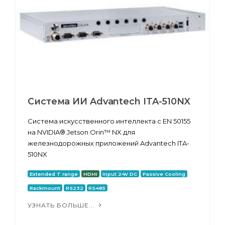
Система ИИ Advantech ITA-510NX
Система искусственного интеллекта с EN 50155
на NVIDIA® Jetson Orin™ NX для
железнодорожных приложений Advantech ITA-
510NX
Extended T range
HDMI
Input 24V DC
Passive Cooling
Rackmount
RS232
RS485
УЗНАТЬ БОЛЬШЕ...