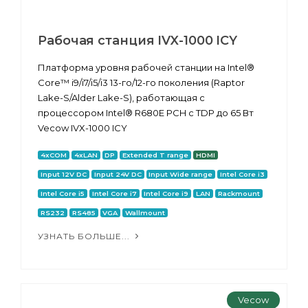
Рабочая станция IVX-1000 ICY
Платформа уровня рабочей станции на Intel®
Core™ i9/i7/i5/i3 13-го/12-го поколения (Raptor
Lake-S/Alder Lake-S), работающая с
процессором Intel® R680E PCH с TDP до 65 Вт
Vecow IVX-1000 ICY
4xCOM
4xLAN
DP
Extended T range
HDMI
Input 12V DC
Input 24V DC
Input Wide range
Intel Core i3
Intel Core i5
Intel Core i7
Intel Core i9
LAN
Rackmount
RS232
RS485
VGA
Wallmount
УЗНАТЬ БОЛЬШЕ...
Vecow