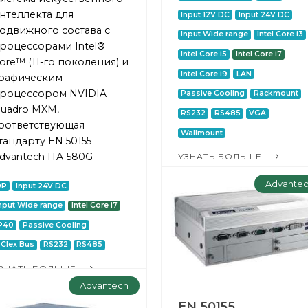
нтеллекта для
Input 12V DC
Input 24V DC
одвижного состава с
Input Wide range
Intel Core i3
роцессорами Intel®
Intel Core i5
Intel Core i7
ore™ (11-го поколения) и
Intel Core i9
LAN
рафическим
роцессором NVIDIA
Passive Cooling
Rackmount
uadro MXM,
RS232
RS485
VGA
оответствующая
Wallmount
тандарту EN 50155
dvantech ITA-580G
УЗНАТЬ БОЛЬШЕ...
Advante
DP
Input 24V DC
nput Wide range
Intel Core i7
P40
Passive Cooling
CIex Bus
RS232
RS485
ЗНАТЬ БОЛЬШЕ...
Advantech
EN 50155