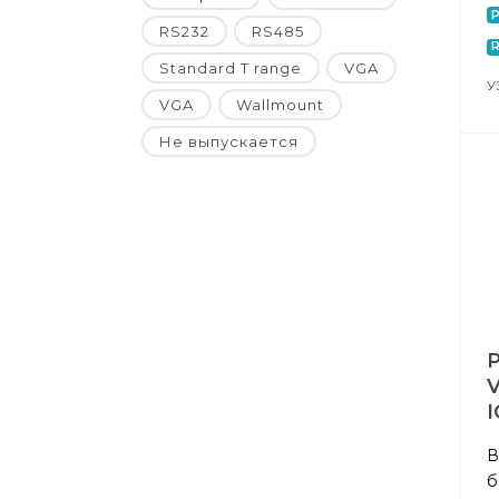
P
RS232
RS485
Standard T range
VGA
У
VGA
Wallmount
Не выпускается
I
В
б