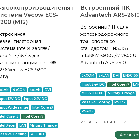
Высокопроизводительная
Встроенный ПК
система Vecow ECS-
Advantech ARS-261
200 (M12)
Встроенный ПК для
строенная
железнодорожного
езвентиляторная
транспорта со
истема Intel® Xeon® /
стандартом EN50155
ore™ i7 / i5 / i3 для
Intel® i7-6600U/i7-7600U
абочих станций с Intel®
Advantech ARS-2610
236 Vecow ECS-9200
2xCOM
2xLAN
DVI
EN50155
M12)
Input 24V DC
Intel Core i7
LA
2xLAN
4xCOM
4xLAN
DVI
MIL-STD-810
Military T range
nput 12V DC
Input 24V DC
Passive Cooling
RS232
nput Wide range
Intel Core i3
RS485
ntel Core i5
Intel Core i7
УЗНАТЬ БОЛЬШЕ...
ntel Xeon
LAN
Military T range
Advante
assive Cooling
PCI Bus