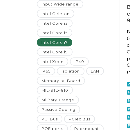
Input Wide range
Intel Celeron
9
Intel Core i3
В
Intel Core i5
б
Intel Core i7
с
C
Intel Core i9
р
Intel Xeon
IP40
C
IP65
Isolation
LAN
(
Memory on Board
MIL-STD-810
I
Military T range
I
I
Passive Cooling
I
PCI Bus
PCIex Bus
P
POE ports
Rackmount