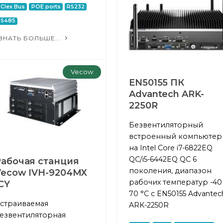
CIex Bus
POE ports
RS232
RS485
ЗНАТЬ БОЛЬШЕ...
Vecow
EN50155 ПК
Advantech ARK-
2250R
Безвентиляторный
встроенный компьютер
на Intel Core i7-6822EQ
QC/i5-6442EQ QC 6
Рабочая станция
поколения, диапазон
Vecow IVH-9204MX
рабочих температур -40
CY
70 °C с EN50155 Advantec
страиваемая
ARK-2250R
езвентиляторная