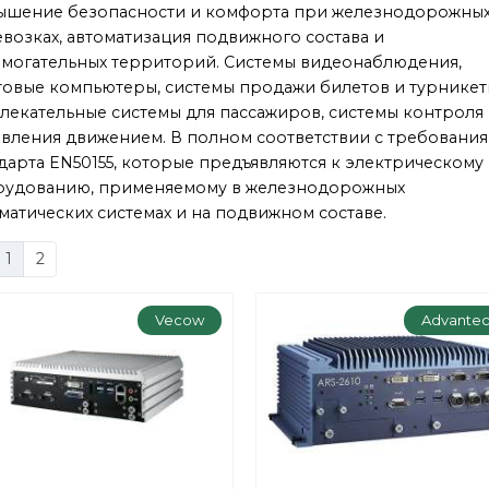
ышение безопасности и комфорта при железнодорожны
возках, автоматизация подвижного состава и
могательных территорий. Системы видеонаблюдения,
овые компьютеры, системы продажи билетов и турникет
лекательные системы для пассажиров, системы контроля
вления движением. В полном соответствии с требовани
дарта EN50155, которые предъявляются к электрическому
рудованию, применяемому в железнодорожных
матических системах и на подвижном составе.
1
2
Vecow
Advante