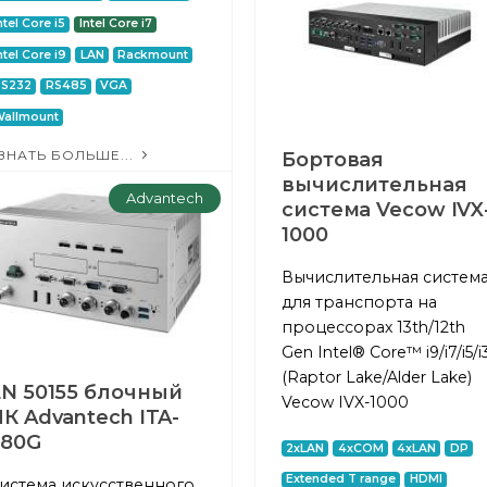
ntel Core i5
Intel Core i7
ntel Core i9
LAN
Rackmount
RS232
RS485
VGA
allmount
ЗНАТЬ БОЛЬШЕ...
Бортовая
вычислительная
Advantech
система Vecow IVX
1000
Вычислительная систем
для транспорта на
процессорах 13th/12th
Gen Intel® Core™ i9/i7/i5/i
(Raptor Lake/Alder Lake)
EN 50155 блочный
Vecow IVX-1000
К Advantech ITA-
580G
2xLAN
4xCOM
4xLAN
DP
Extended T range
HDMI
истема искусственного