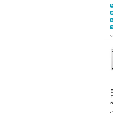
I
I
W
У
П
С