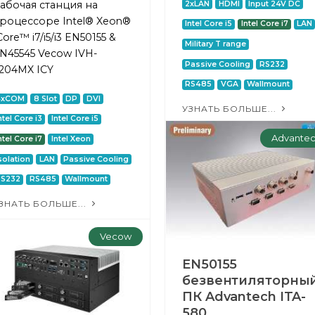
абочая станция на
2xLAN
HDMI
Input 24V DC
роцессоре Intel® Xeon®
Intel Core i5
Intel Core i7
LAN
Core™ i7/i5/i3 EN50155 &
Military T range
N45545 Vecow IVH-
Passive Cooling
RS232
204MX ICY
RS485
VGA
Wallmount
4xCOM
8 Slot
DP
DVI
УЗНАТЬ БОЛЬШЕ...
ntel Core i3
Intel Core i5
Advante
ntel Core i7
Intel Xeon
solation
LAN
Passive Cooling
RS232
RS485
Wallmount
ЗНАТЬ БОЛЬШЕ...
Vecow
EN50155
безвентиляторны
ПК Advantech ITA-
580