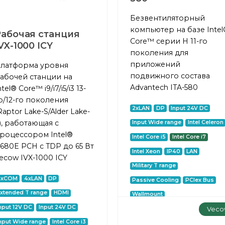
Безвентиляторный
компьютер на базе Intel
Рабочая станция
Core™ серии H 11-го
VX-1000 ICY
поколения для
приложений
латформа уровня
подвижного состава
абочей станции на
Advantech ITA-580
ntel® Core™ i9/i7/i5/i3 13-
о/12-го поколения
2xLAN
DP
Input 24V DC
Raptor Lake-S/Alder Lake-
), работающая с
Input Wide range
Intel Celeron
роцессором Intel®
Intel Core i5
Intel Core i7
680E PCH с TDP до 65 Вт
Intel Xeon
IP40
LAN
ecow IVX-1000 ICY
Military T range
4xCOM
4xLAN
DP
Passive Cooling
PCIex Bus
xtended T range
HDMI
Wallmount
nput 12V DC
Input 24V DC
Veco
УЗНАТЬ БОЛЬШЕ...
nput Wide range
Intel Core i3