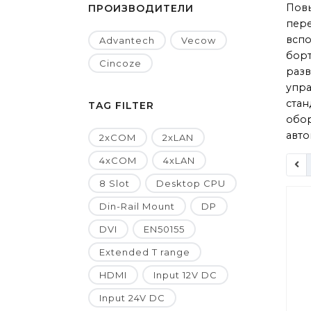
Пов
ПРОИЗВОДИТЕЛИ
пере
вспо
Advantech
Vecow
борт
Cincoze
разв
упра
стан
TAG FILTER
обо
авто
2xCOM
2xLAN
4xCOM
4xLAN
8 Slot
Desktop CPU
Din-Rail Mount
DP
DVI
EN50155
Extended T range
HDMI
Input 12V DC
Input 24V DC