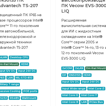
EN50155 ПК
высокопроизводи
dvantech TS-207
ПК Vecow EVS-300
LIQ
ащищенный ПК IP65 на
азе процессоров Intel®
Расширяемая
ore™ 11-го поколения
вычислительная система
ля автомобильной,
для ИИ с жидкостным
елезнодорожной и
охлаждением на Intel®
аружной техники
Core™ серии 200S и
dvantech TS-207
Intel® Core™ 14-го, 13-го 
12-го поколений Vecow
4xLAN
Desktop CPU
EVS-3000 LIQ
in-Rail Mount
HDMI
2xCOM
2xLAN
Din-Rail Mount
nput 12V DC
Input 24V DC
DP
EN50155
HDMI
P65
LAN
MIL-STD-810
Input 12V DC
Input 24V DC
ilitary T range
Input Wide range
Intel Core i3
assive Cooling
POE ports
Intel Core i5
Intel Core i7
RS232
RS485
Wallmount
Intel Core i9
LAN
PCIex Bus