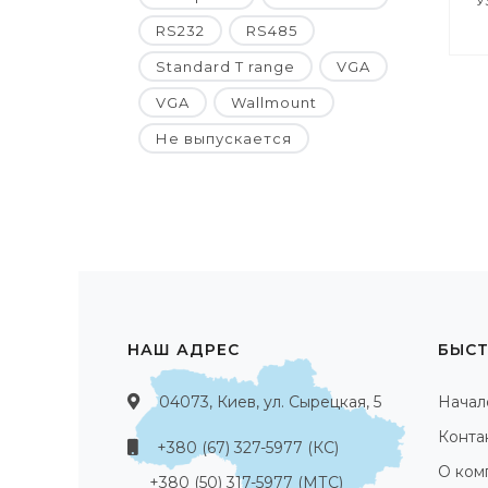
У
RS232
RS485
Standard T range
VGA
VGA
Wallmount
Не выпускается
НАШ АДРЕС
БЫСТ
04073, Киев, ул. Сырецкая, 5
Начал
Конта
+380 (67) 327-5977 (КС)
О ком
+380 (50) 317-5977 (МТС)