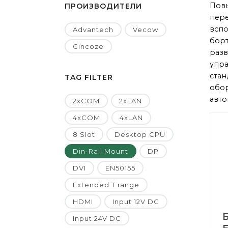
Пов
ПРОИЗВОДИТЕЛИ
пере
вспо
Advantech
Vecow
борт
Cincoze
разв
упра
стан
TAG FILTER
обо
авто
2xCOM
2xLAN
4xCOM
4xLAN
8 Slot
Desktop CPU
Din-Rail Mount
DP
DVI
EN50155
Extended T range
HDMI
Input 12V DC
Input 24V DC