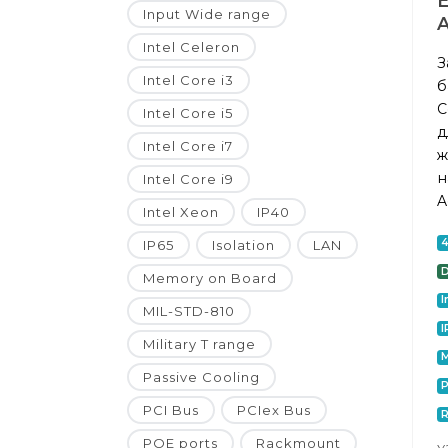
Input Wide range
A
Intel Celeron
З
Intel Core i3
б
C
Intel Core i5
д
Intel Core i7
ж
н
Intel Core i9
A
Intel Xeon
IP40
IP65
Isolation
LAN
D
Memory on Board
I
MIL-STD-810
I
Military T range
M
Passive Cooling
P
PCI Bus
PCIex Bus
POE ports
Rackmount