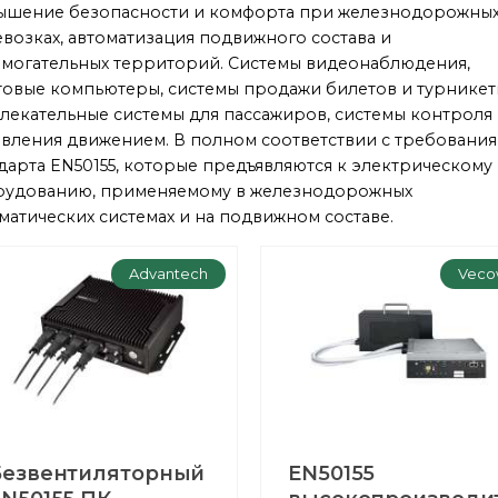
ышение безопасности и комфорта при железнодорожны
возках, автоматизация подвижного состава и
могательных территорий. Системы видеонаблюдения,
овые компьютеры, системы продажи билетов и турникет
лекательные системы для пассажиров, системы контроля
вления движением. В полном соответствии с требовани
дарта EN50155, которые предъявляются к электрическому
рудованию, применяемому в железнодорожных
матических системах и на подвижном составе.
Advantech
Veco
Безвентиляторный
EN50155