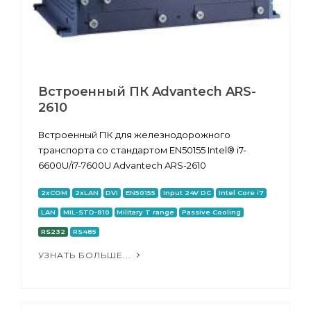
Встроенный ПК Advantech ARS-
2610
Встроенный ПК для железнодорожного
транспорта со стандартом EN50155 Intel® i7-
6600U/i7-7600U Advantech ARS-2610
2xCOM
2xLAN
DVI
EN50155
Input 24V DC
Intel Core i7
LAN
MIL-STD-810
Military T range
Passive Cooling
RS232
RS485
УЗНАТЬ БОЛЬШЕ...