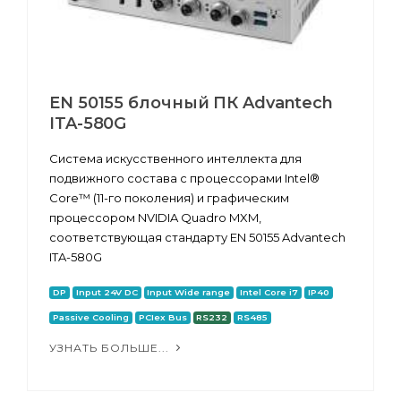
EN 50155 блочный ПК Advantech
ITA-580G
Система искусственного интеллекта для
подвижного состава с процессорами Intel®
Core™ (11-го поколения) и графическим
процессором NVIDIA Quadro MXM,
соответствующая стандарту EN 50155 Advantech
ITA-580G
DP
Input 24V DC
Input Wide range
Intel Core i7
IP40
Passive Cooling
PCIex Bus
RS232
RS485
УЗНАТЬ БОЛЬШЕ...