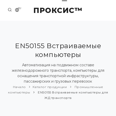
ПРОКСИС™
RU
НАЧАЛО
КОНТАКТЫ
О КОМПАНИИ
EN50155 Встраиваемые
компьютеры
ПРИМЕРЫ И РЕШЕНИЯ
КАТАЛОГ ПРОДУКЦИИ
Автоматизация на подвижном составе
железнодорожного транспорта, компьютеры для
ПРЕСС-ЦЕНТР
оснащения транспортной инфраструктуры,
пассажирских и грузовых перевозок
Начало
Каталог продукции
Промышленные
компьютеры
EN50155 Встраиваемые компьютеры для
ЖД транспорта