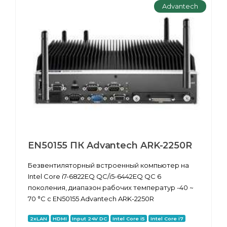
Advantech
EN50155 ПК Advantech ARK-2250R
Безвентиляторный встроенный компьютер на
Intel Core i7-6822EQ QC/i5-6442EQ QC 6
поколения, диапазон рабочих температур -40 ~
70 °C с EN50155 Advantech ARK-2250R
2xLAN
HDMI
Input 24V DC
Intel Core i5
Intel Core i7