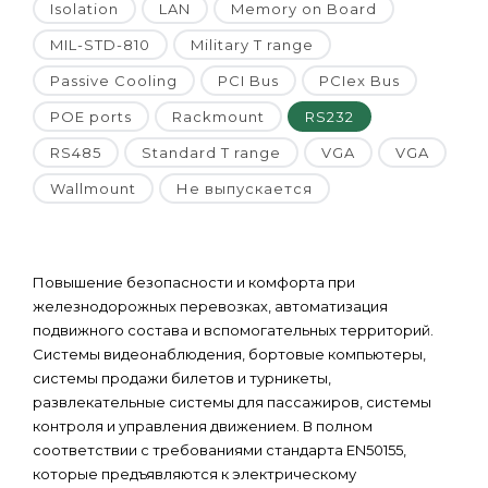
Isolation
LAN
Memory on Board
MIL-STD-810
Military T range
Passive Cooling
PCI Bus
PCIex Bus
POE ports
Rackmount
RS232
RS485
Standard T range
VGA
VGA
Wallmount
Не выпускается
Повышение безопасности и комфорта при
железнодорожных перевозках, автоматизация
подвижного состава и вспомогательных территорий.
Системы видеонаблюдения, бортовые компьютеры,
системы продажи билетов и турникеты,
развлекательные системы для пассажиров, системы
контроля и управления движением. В полном
соответствии с требованиями стандарта EN50155,
которые предъявляются к электрическому