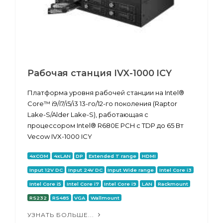
Рабочая станция IVX-1000 ICY
Платформа уровня рабочей станции на Intel®
Core™ i9/i7/i5/i3 13-го/12-го поколения (Raptor
Lake-S/Alder Lake-S), работающая с
процессором Intel® R680E PCH с TDP до 65 Вт
Vecow IVX-1000 ICY
4xCOM
4xLAN
DP
Extended T range
HDMI
Input 12V DC
Input 24V DC
Input Wide range
Intel Core i3
Intel Core i5
Intel Core i7
Intel Core i9
LAN
Rackmount
RS232
RS485
VGA
Wallmount
УЗНАТЬ БОЛЬШЕ...