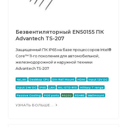
Безвентиляторный EN50155 ПК
Advantech TS-207
Защищенный ПК IP65 на базе процессоров Intel®
Core™ 11-го поколения для автомобильной,
железнодорожной и наружной техники
Advantech TS-207
4xLAN
Desktop CPU
Din-Rail Mount
HDMI
Input 12V DC
Input 24V DC
IP65
LAN
MIL-STD-810
Military T range
Passive Cooling
POE ports
RS232
RS485
Wallmount
УЗНАТЬ БОЛЬШЕ...