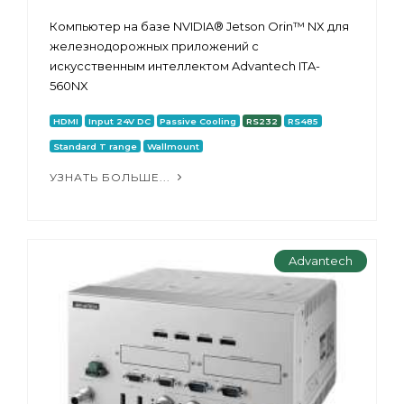
Компьютер на базе NVIDIA® Jetson Orin™ NX для
железнодорожных приложений с
искусственным интеллектом Advantech ITA-
560NX
HDMI
Input 24V DC
Passive Cooling
RS232
RS485
Standard T range
Wallmount
УЗНАТЬ БОЛЬШЕ...
Advantech