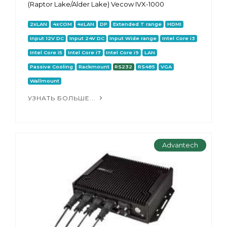
(Raptor Lake/Alder Lake) Vecow IVX-1000
2xLAN
4xCOM
4xLAN
DP
Extended T range
HDMI
Input 12V DC
Input 24V DC
Input Wide range
Intel Core i3
Intel Core i5
Intel Core i7
Intel Core i9
LAN
Passive Cooling
Rackmount
RS232
RS485
VGA
Wallmount
УЗНАТЬ БОЛЬШЕ...
Advantech