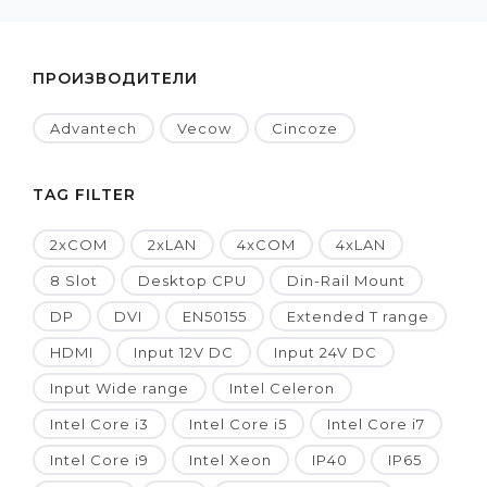
ПРОИЗВОДИТЕЛИ
Advantech
Vecow
Cincoze
TAG FILTER
2xCOM
2xLAN
4xCOM
4xLAN
8 Slot
Desktop CPU
Din-Rail Mount
DP
DVI
EN50155
Extended T range
HDMI
Input 12V DC
Input 24V DC
Input Wide range
Intel Celeron
Intel Core i3
Intel Core i5
Intel Core i7
Intel Core i9
Intel Xeon
IP40
IP65