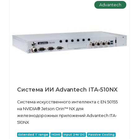
Advantech
Система ИИ Advantech ITA-510NX
Система искусственного интеллекта с EN 50155
на NVIDIA® Jetson Orin™ NX для
железнодорожных приложений Advantech ITA-
510NX
Extended T range
HDMI
Input 24V DC
Passive Cooling