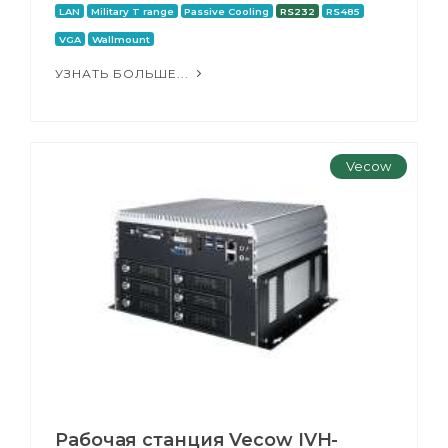
LAN
Military T range
Passive Cooling
RS232
RS485
VGA
Wallmount
УЗНАТЬ БОЛЬШЕ...
Vecow
Рабочая станция Vecow IVH-