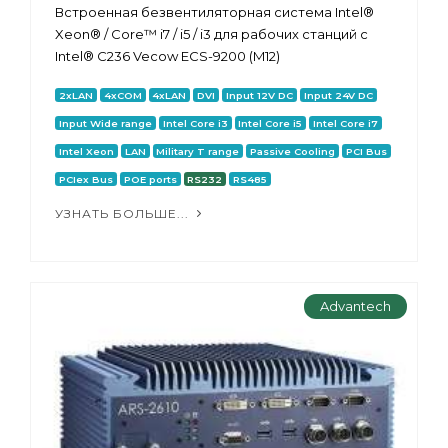
Встроенная безвентиляторная система Intel®
Xeon® / Core™ i7 / i5 / i3 для рабочих станций с
Intel® C236 Vecow ECS-9200 (M12)
2xLAN
4xCOM
4xLAN
DVI
Input 12V DC
Input 24V DC
Input Wide range
Intel Core i3
Intel Core i5
Intel Core i7
Intel Xeon
LAN
Military T range
Passive Cooling
PCI Bus
PCIex Bus
POE ports
RS232
RS485
УЗНАТЬ БОЛЬШЕ...
Advantech