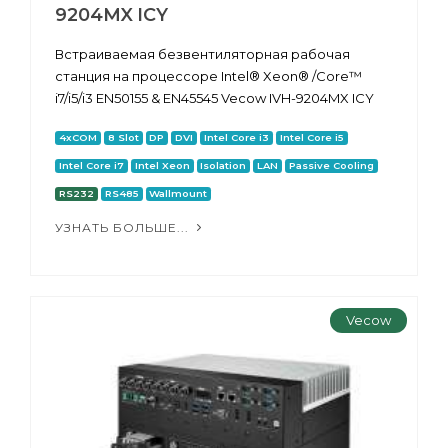
9204MX ICY
Встраиваемая безвентиляторная рабочая
станция на процессоре Intel® Xeon® /Core™
i7/i5/i3 EN50155 & EN45545 Vecow IVH-9204MX ICY
4xCOM
8 Slot
DP
DVI
Intel Core i3
Intel Core i5
Intel Core i7
Intel Xeon
Isolation
LAN
Passive Cooling
RS232
RS485
Wallmount
УЗНАТЬ БОЛЬШЕ...
Vecow