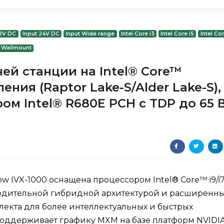
12V DC
Input 24V DC
Input Wide range
Intel Core i3
Intel Core i5
Intel Cor
Wallmount
ей станции на Intel® Core™
коления (Raptor Lake-S/Alder Lake-S),
м Intel® R680E PCH с TDP до 65 
 IVX-1000 оснащена процессором Intel® Core™ i9/i7/
зводительной гибридной архитектурой и расширенн
екта для более интеллектуальных и быстрых
оддерживает графику MXM на базе платформ NVIDI