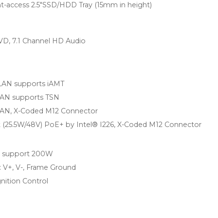
nt-access 2.5"SSD/HDD Tray (15mm in height)
D, 7.1 Channel HD Audio
 LAN supports iAMT
 LAN supports TSN
 LAN, X-Coded M12 Connector
t (25.5W/48V) PoE+ by Intel® I226, X-Coded M12 Connector
x. support 200W
 : V+, V-, Frame Ground
nition Control