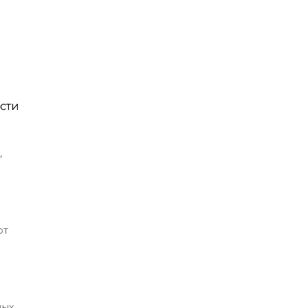
сти
,
от
ных