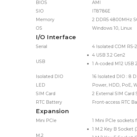
BIOS
AMI
SIO
IT8786E
Memory
2 DDR5 4800MHz S
OS
Windows 10, Linux
I/O Interface
Serial
4 Isolated COM RS-2
4 USB 3.2 Gen2
USB
1 A-coded M12 USB 2.
Isolated DIO
16 Isolated DIO : 8 D
LED
Power, HDD, PoE, W
SIM Card
2 External SIM Card
RTC Battery
Front-access RTC Ba
Expansion
Mini PCIe
1 Mini PCIe sockets
1 M.2 Key B Socket (
M.2