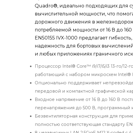
Quadro®, идеально подходящих для с
вычислительной мощности, что помог
дорожного движения в железнодорож
потребляемой мощности от 16 В до 16
EN50155 IVX-1000 предлагает гибкост
надежность для бортовых вычислений
и любых приложениях граничного иску
Процессор Intel® Core™ i9/i7/i5/i3 13-го/12-
работающий с набором микросхем Intel® 
Опционально поддерживает непревзойде
передовой и компактной графической ка
Входное напряжение от 16 В до 160 В пост
перенапряжения до 500 В, программный 
Безвентиляторная конструкция для прим
полностью соответствующая стандарту EN5
8 независимых LAN 2.5GigE M12 X-coded с 4 