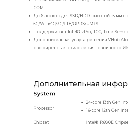
COM
До 6 лотков для SSD/HDD высотой 15 мм с
5G/WiFi/4G/3G/LTE/GPRS/UMTS
Поддерживает Intel® vPro, TCC, Time-Sensiti
Дополнительная услуга решения VHub AIo
расширенные приложения граничного ИИ
Дополнительная инфо
System
24-core 13th Gen Int
Processor
16-core 12th Gen Inte
Chipset
Intel® R680E Chips