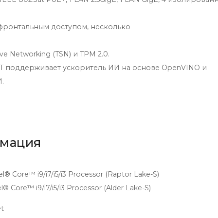
 фронтальным доступом, несколько
ve Networking (TSN) и TPM 2.0.
T поддерживает ускоритель ИИ на основе OpenVINO и
.
рмация
el® Core™ i9/i7/i5/i3 Processor (Raptor Lake-S)
l® Core™ i9/i7/i5/i3 Processor (Alder Lake-S)
et