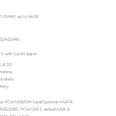
O-DIMM, up to 64GB
32/422/485
0 with 2-port signal
I, 8 DO
ireless
 Sockets
ttery
 for PCIe/USB/SIM Card/Optional mSATA
3052/2280, PCIe/USB 3, default/USB 2)