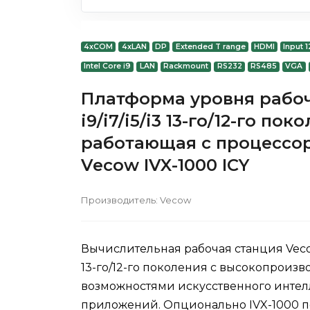
4xCOM
4xLAN
DP
Extended T range
HDMI
Input 
Intel Core i9
LAN
Rackmount
RS232
RS485
VGA
Платформа уровня рабоч
i9/i7/i5/i3 13-го/12-го по
работающая с процессоро
Vecow IVX-1000 ICY
Производитель:
Vecow
Вычислительная рабочая станция Vecow
13-го/12-го поколения с высокопрои
возможностями искусственного интелл
приложений. Опционально IVX-1000 п