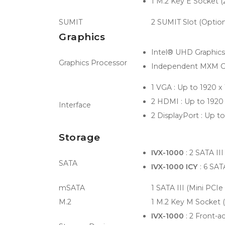
1 M.2 Key E Socket 
SUMIT
2 SUMIT Slot (Option
Graphics
Intel® UHD Graphics 
Graphics Processor
Independent MXM Gra
1 VGA : Up to 1920 
2 HDMI : Up to 192
Interface
2 DisplayPort : Up 
Storage
IVX-1000
: 2 SATA II
SATA
IVX-1000 ICY
: 6 SAT
mSATA
1 SATA III (Mini PCI
M.2
1 M.2 Key M Socket 
IVX-1000
: 2 Front-a