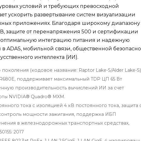
уровых условий и требующих превосходной
ает ускорить развертывание систем визуализации
ных приложениях. Благодаря широкому диапазону
0 В, защите от перенапряжения 500 и сертификации
ь, оптимальную интеграцию питания и надежную
 в ADAS, мобильной связи, общественной безопасно
сственного интеллекта (ИИ).
го поколения (кодовое название: Raptor Lake-S/Alder Lake-S)
R680E, поддерживает максимальный TDP ЦП 65 Вт
нную производительность вычислений ИИ за счет
рты NVIDIA® Quadro® MXM.
оянного тока с изоляцией 4 кВ постоянного тока, защита 
контроль мощности зажигания, поддержка ИБП
енения в железнодорожных транспортных средствах,
0155: 2017
IEEE 802.3at PoE+, 1 LAN 2.5GigE, 1 LAN GigE, 4 изолирован