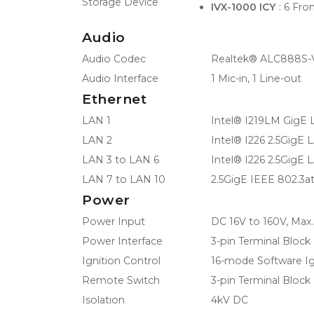
Storage Device
IVX-1000 ICY
: 6 Fro
Audio
Audio Codec
Realtek® ALC888S-V
Audio Interface
1 Mic-in, 1 Line-out
Ethernet
LAN 1
Intel® I219LM GigE
LAN 2
Intel® I226 2.5GigE
LAN 3 to LAN 6
Intel® I226 2.5GigE
LAN 7 to LAN 10
2.5GigE IEEE 802.3a
Power
Power Input
DC 16V to 160V, Ma
Power Interface
3-pin Terminal Block
Ignition Control
16-mode Software Ig
Remote Switch
3-pin Terminal Block
Isolation
4kV DC