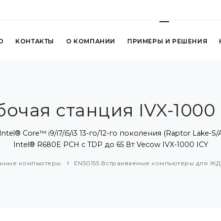
О
КОНТАКТЫ
О КОМПАНИИ
ПРИМЕРЫ И РЕШЕНИЯ
бочая станция IVX-1000 
el® Core™ i9/i7/i5/i3 13-го/12-го поколения (Raptor Lake-S
Intel® R680E PCH с TDP до 65 Вт Vecow IVX-1000 ICY
нные компьютеры
EN50155 Встраиваемые компьютеры для ЖД