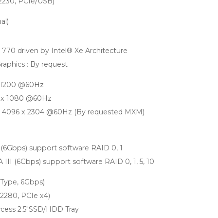
(2230, PCIe/USB)
al)
770 driven by Intel® Xe Architecture
phics : By request
x 1200 @60Hz
0 x 1080 @60Hz
to 4096 x 2304 @60Hz (By requested MXM)
I (6Gbps) support software RAID 0, 1
A III (6Gbps) support software RAID 0, 1, 5, 10
e Type, 6Gbps)
(2280, PCIe x4)
ccess 2.5"SSD/HDD Tray