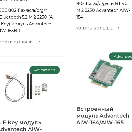
802.11ac/a/b/g/n и BT 5.0
EEE 802.11ax/ac/a/b/g/n
M.2 2230 Advantech AIW-
Bluetooth 5.2 M.2 2230 (A-
154
 Key) модуль Advantech
УЗНАТЬ БОЛЬШЕ...
IW-163BR
ЗНАТЬ БОЛЬШЕ...
Advante
Advantech
Встроенный
модуль Advantech
-E Key модуль
AIW-164/AIW-165
dvantech AIW-