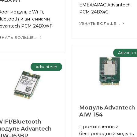
EMEA/APAC Advantech
Door модуль с Wi-Fi,
PCM-24BX4G
luetooth и антеннами
УЗНАТЬ БОЛЬШЕ...
dvantech PCM-24BXWF
ЗНАТЬ БОЛЬШЕ...
Advante
Advantech
Модуль Advantech
AIW-154
IFI/Bluetooth-
Промышленный
модуль Advantech
беспроводный модуль
AIW-163BR