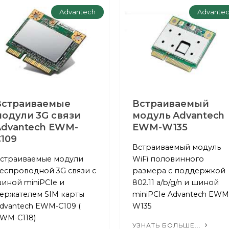
Advantech
Advante
Встраиваемые
Встраиваемый
модули 3G связи
модуль Advantech
Advantech EWM-
EWM-W135
109
Встраиваемый модуль
страиваемые модули
WiFi половинного
еспроводной 3G связи с
размера с поддержкой
иной miniPCIe и
802.11 a/b/g/n и шиной
ержателем SIM карты
miniPCIe Advantech EWM
dvantech EWM-C109 (
W135
WM-C118)
УЗНАТЬ БОЛЬШЕ...