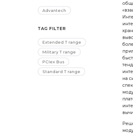
обща
«вза
Advantech
Инте
инте
TAG FILTER
хран
выво
Extended T range
боле
прил
Military T range
быст
PCIex Bus
тенд
инте
Standard T range
на с
спек
моду
плат
инте
вычи
Реше
моду