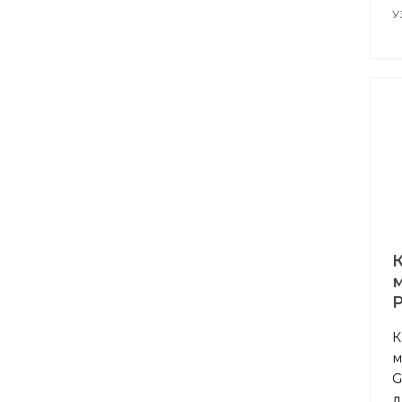
У
К
м
G
д