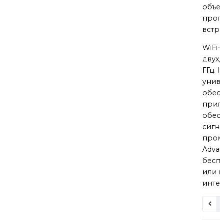
объе
прог
встр
WiFi
двух
ГГц.
унив
обес
прил
обес
сигн
про
Adva
бесп
или 
инте