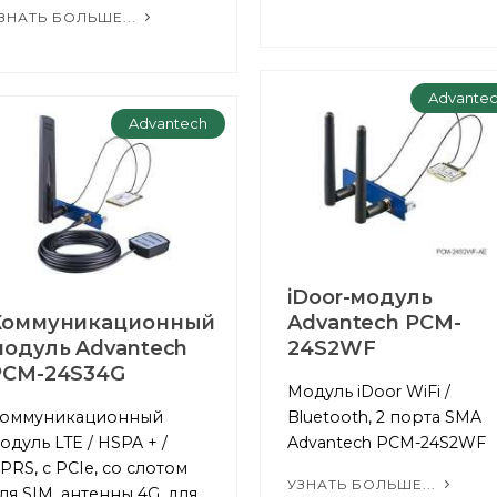
ЗНАТЬ БОЛЬШЕ...
Advante
Advantech
iDoor-модуль
Коммуникационный
Advantech PCM-
модуль Advantech
24S2WF
PCM-24S34G
Модуль iDoor WiFi /
оммуникационный
Bluetooth, 2 порта SMA
одуль LTE / HSPA + /
Advantech PCM-24S2WF
PRS, с PCIe, со слотом
УЗНАТЬ БОЛЬШЕ...
ля SIM, антенны 4G, для