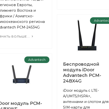
егионов Европы,
лижнего Востока и
фрики / Азиатско-
Advante
ихоокеанского региона
dvantech PCM-24S34G
ЗНАТЬ БОЛЬШЕ...
Advantech
Беспроводной
модуль iDoor
Advantech PCM-
24BX4G
iDoor модуль с LTE-
A/UMTS/HSPA+,
антеннами и слотом для
Door модуль PCM-
SIM-карты для
24BXWF