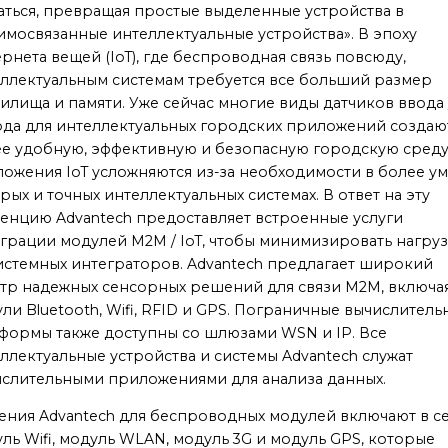
ться, превращая простые выделенные устройства в
имосвязанные интеллектуальные устройства». В эпоху
рнета вещей (IoT), где беспроводная связь повсюду,
ллектуальным системам требуется все больший размер
илища и памяти. Уже сейчас многие виды датчиков ввода 
да для интеллектуальных городских приложений создаю
е удобную, эффективную и безопасную городскую среду
ожения IoT усложняются из-за необходимости в более ум
рых и точных интеллектуальных системах. В ответ на эту
енцию Advantech предоставляет встроенные услуги
грации модулей M2M / IoT, чтобы минимизировать нагру
истемных интеграторов. Advantech предлагает широкий
тр надежных сенсорных решений для связи M2M, включа
ли Bluetooth, Wifi, RFID и GPS. Пограничные вычислитель
формы также доступны со шлюзами WSN и IP. Все
ллектуальные устройства и системы Advantech служат
слительными приложениями для анализа данных.
ния Advantech для беспроводных модулей включают в с
ль Wifi, модуль WLAN, модуль 3G и модуль GPS, которые