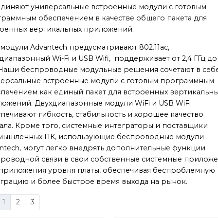
диняют универсальные встроенные модули с готовым
раммным обеспечением в качестве общего пакета для
оенных вертикальных приложений.
-модули Advantech предусматривают 802.11ac,
диапазонный Wi-Fi и USB Wifi, поддерживает от 2,4 ГГц до
 Наши беспроводные модульные решения сочетают в себ
ерсальные встроенные модули с готовым программным
печением как единый пакет для встроенных вертикальн
ожений. Двухдиапазонные модули WiFi и USB WiFi
печивают гибкость, стабильность и хорошее качество
ала. Кроме того, системные интеграторы и поставщики
мышленных ПК, использующие беспроводные модули
ntech, могут легко внедрять дополнительные функции
роводной связи в свои собственные системные прилож
приложения уровня платы, обеспечивая беспроблемную
грацию и более быстрое время выхода на рынок.
1
2
3