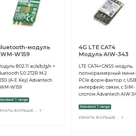
luetooth-модуль
4G LTE CAT4
EWM-W159
Модуль AIW-343
одуль 802.11 ac/a/b/g/n +
LTE CAT4+GNSS модуль,
luetooth 5.0 2T2R M.2
полноразмерный мини-
230 (A-E Key) Advantech
PCIe форм-фактор с USB
WM-W159
интерфейс связи, с SIM-
слотом Advantech AIW-3
tandard T range
Standard T range
ЗНАТЬ БОЛЬШЕ...
УЗНАТЬ БОЛЬШЕ...