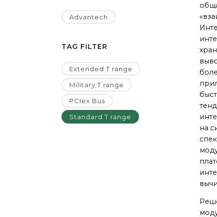
обща
«вза
Advantech
Инте
инте
TAG FILTER
хран
выво
Extended T range
боле
прил
Military T range
быст
PCIex Bus
тенд
инте
Standard T range
на с
спек
моду
плат
инте
вычи
Реше
моду