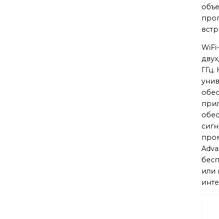
объе
прог
встр
WiFi
двух
ГГц.
унив
обес
прил
обес
сигн
про
Adva
бесп
или 
инте