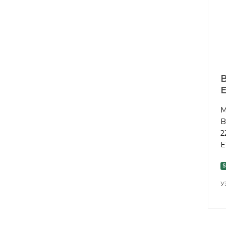
B
М
B
2
E
S
У