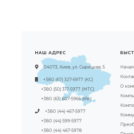
НАШ АДРЕС
БЫСТ
04073, Киев, ул. Сырецкая, 5
Начал
Конта
+380 (67) 327-5977 (КС)
О ком
+380 (50) 317-5977 (МТС)
Компь
+380 (63) 607-5966 (life:)
Компо
+380 (44) 467-5977
Комму
+380 (44) 599-5977
Преоб
+380 (44) 467-5978