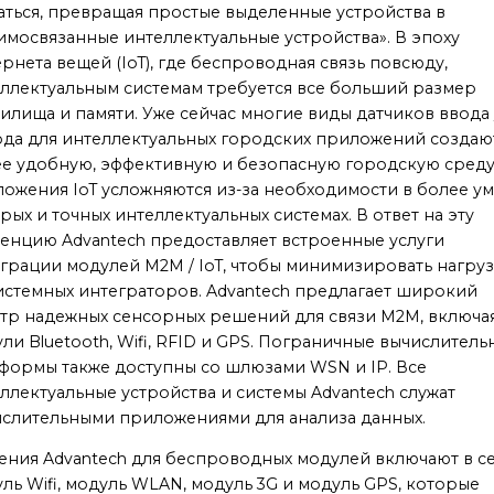
ться, превращая простые выделенные устройства в
имосвязанные интеллектуальные устройства». В эпоху
рнета вещей (IoT), где беспроводная связь повсюду,
ллектуальным системам требуется все больший размер
илища и памяти. Уже сейчас многие виды датчиков ввода 
да для интеллектуальных городских приложений создаю
е удобную, эффективную и безопасную городскую среду
ожения IoT усложняются из-за необходимости в более ум
рых и точных интеллектуальных системах. В ответ на эту
енцию Advantech предоставляет встроенные услуги
грации модулей M2M / IoT, чтобы минимизировать нагру
истемных интеграторов. Advantech предлагает широкий
тр надежных сенсорных решений для связи M2M, включа
ли Bluetooth, Wifi, RFID и GPS. Пограничные вычислитель
формы также доступны со шлюзами WSN и IP. Все
ллектуальные устройства и системы Advantech служат
слительными приложениями для анализа данных.
ния Advantech для беспроводных модулей включают в с
ль Wifi, модуль WLAN, модуль 3G и модуль GPS, которые