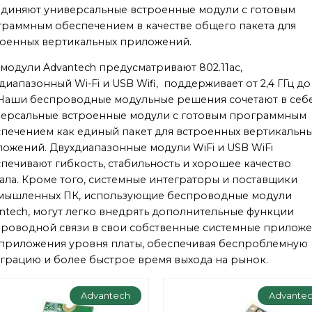
диняют универсальные встроенные модули с готовым
раммным обеспечением в качестве общего пакета для
оенных вертикальных приложений.
-модули Advantech предусматривают 802.11ac,
диапазонный Wi-Fi и USB Wifi, поддерживает от 2,4 ГГц до
 Наши беспроводные модульные решения сочетают в себ
ерсальные встроенные модули с готовым программным
печением как единый пакет для встроенных вертикальн
ожений. Двухдиапазонные модули WiFi и USB WiFi
печивают гибкость, стабильность и хорошее качество
ала. Кроме того, системные интеграторы и поставщики
мышленных ПК, использующие беспроводные модули
ntech, могут легко внедрять дополнительные функции
роводной связи в свои собственные системные прилож
приложения уровня платы, обеспечивая беспроблемную
грацию и более быстрое время выхода на рынок.
Advantech
Advante