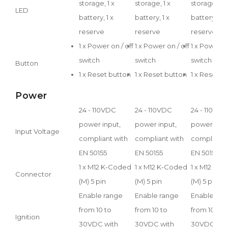
storage, 1 x
storage, 1 x
storage, 1 x
LED
battery, 1 x
battery, 1 x
battery, 1 x
reserve
reserve
reserve
1 x Power on / off
1 x Power on / off
1 x Power on
switch
switch
switch
Button
1 x Reset button
1 x Reset button
1 x Reset b
Power
24 - 110VDC
24 - 110VDC
24 - 110VDC
power input,
power input,
power inpu
Input Voltage
compliant with
compliant with
compliant 
EN 50155
EN 50155
EN 50155
1 x M12 K-Coded
1 x M12 K-Coded
1 x M12 K-
Connector
(M) 5 pin
(M) 5 pin
(M) 5 pin
Enable range
Enable range
Enable ran
from 10 to
from 10 to
from 10 to
Ignition
30VDC with
30VDC with
30VDC wit