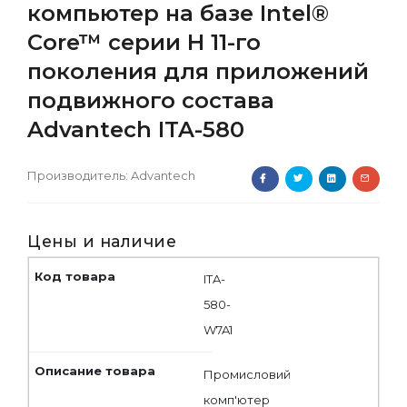
компьютер на базе Intel®
Core™ серии H 11-го
поколения для приложений
подвижного состава
Advantech ITA-580
Производитель:
Advantech
Цены и наличие
ITA-
580-
W7A1
Промисловий
комп'ютер