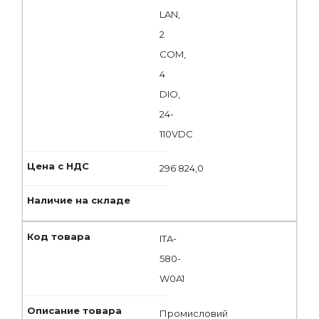
LAN,
2
COM,
4
DIO,
24-
110VDC
296 824,0
ITA-
580-
W0A1
Промисловий