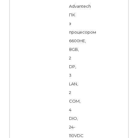
Advantech
ПК
з
процесором
6600HE,
8GB,
2
DP,
3
LAN,
2
COM,
4
DIO,
24-
110VDC