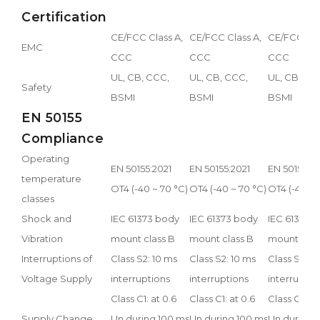
Certification
CE/FCC Class A,
CE/FCC Class A,
CE/FCC Cla
EMC
CCC
CCC
CCC
UL, CB, CCC,
UL, CB, CCC,
UL, CB, CC
Safety
BSMI
BSMI
BSMI
EN 50155
Compliance
Operating
EN 50155:2021
EN 50155:2021
EN 50155:20
temperature
OT4 (-40 ~ 70 °C)
OT4 (-40 ~ 70 °C)
OT4 (-40 ~ 
classes
Shock and
IEC 61373 body
IEC 61373 body
IEC 61373 
Vibration
mount class B
mount class B
mount clas
Interruptions of
Class S2: 10 ms
Class S2: 10 ms
Class S2: 1
Voltage Supply
interruptions
interruptions
interruptio
Class C1: at 0.6
Class C1: at 0.6
Class C1: at
Supply Change
Un during 100 ms
Un during 100 ms
Un during 