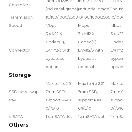
Intel 3 x i226-IT
Intel 3 x i226-IT
Intel 3 x i22
Controller
(Industrial-grade)
(Industrial-grade)
(Industrial
Transmission
10/100/1000/2500
10/100/1000/2500
10/100/100
Speed
Mbps
Mbps
Mbps
3 x M12 X-
3 x M12 X-
3 x M12 X-
Coded(F),
Coded(F),
Coded(F),
Connector
LAN#2/3 with
LAN#2/3 with
LAN#2/3 wi
bypass as
bypass as
bypass as
optional
optional
optional
Storage
Max to 4 x 2.5"
Max to 4 x 2.5"
Max to 4 x 2
SSD easy-swap
7mm SSD,
7mm SSD,
7mm SSD,
tray
support RAID
support RAID
support RA
0/1/5/10
0/1/5/10
0/1/5/10
mSATA
1 x mSATA slot
1 x mSATA slot
1 x mSATA s
Others