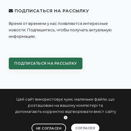
ПОДПИСАТЬСЯ НА РАССЫЛКУ
Время от времени у нас появляются интересные
новости. Подпишитесь, чтобы получать актуальную
информацию.
ПОДПИСАТЬСЯ НА РАССЫЛКУ
Цей сайт використовує куки, маленьки файли, що
розташовані на вашому компютері та
допомагають корректно відтворювати вміст сайту
© 2004 - 2026 ПРОКСИС™ - промышленные компьютеры
и системы
СОГЛАСЕН
НЕ СОГЛАСЕН