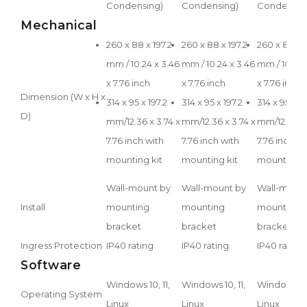
Condensing)
Condensing)
Condensin
Mechanical
260 x 88 x 197.2
260 x 88 x 197.2
260 x 88 x 1
mm / 10.24 x 3.46
mm / 10.24 x 3.46
mm / 10.24 
x 7.76 inch
x 7.76 inch
x 7.76 inch
Dimension (W x H x
314 x 95 x 197.2
314 x 95 x 197.2
314 x 95 x 19
D)
mm/12.36 x 3.74 x
mm/12.36 x 3.74 x
mm/12.36 x 
7.76 inch with
7.76 inch with
7.76 inch wi
mounting kit
mounting kit
mounting k
Wall-mount by
Wall-mount by
Wall-mount
Install
mounting
mounting
mounting
bracket
bracket
bracket
Ingress Protection
IP40 rating
IP40 rating
IP40 rating
Software
Windows 10, 11,
Windows 10, 11,
Windows 10,
Operating System
Linux
Linux
Linux