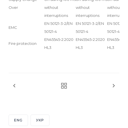
Over
without
without
without
interruptions
interruptions
interruptio
EN 50121-3-2/EN
EN 50121-3-2/EN
EN 50121-3-
EMC
50121-4
50121-4
50121-4
EN45545-2:2020
EN45545-2:2020
EN45545-2:
Fire protection
HL3
HL3
HL3
ENG
УКР