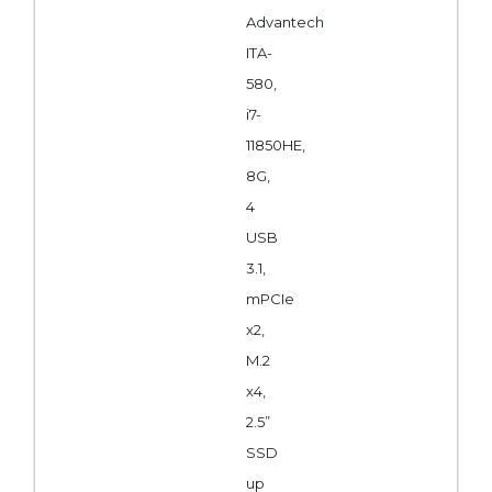
Advantech
ITA-
580,
i7-
11850HE,
8G,
4
USB
3.1,
mPCIe
x2,
M.2
x4,
2.5”
SSD
up