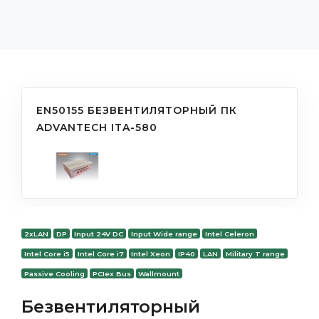
EN50155 БЕЗВЕНТИЛЯТОРНЫЙ ПК
ADVANTECH ITA-580
2xLAN
DP
Input 24V DC
Input Wide range
Intel Celeron
Intel Core i5
Intel Core i7
Intel Xeon
IP40
LAN
Military T range
Passive Cooling
PCIex Bus
Wallmount
Безвентиляторный