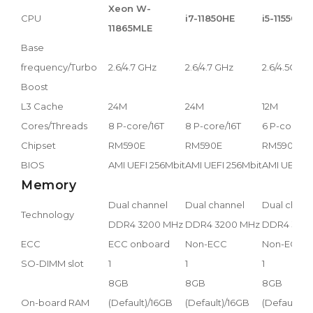
Xeon W-
CPU
i7-11850HE
i5-11550HE
11865MLE
Base
frequency/Turbo
2.6/4.7 GHz
2.6/4.7 GHz
2.6/4.5GHz
Boost
L3 Cache
24M
24M
12M
Cores/Threads
8 P-core/16T
8 P-core/16T
6 P-core/12
Chipset
RM590E
RM590E
RM590E
BIOS
AMI UEFI 256Mbit
AMI UEFI 256Mbit
AMI UEFI 2
Memory
Dual channel
Dual channel
Dual chann
Technology
DDR4 3200 MHz
DDR4 3200 MHz
DDR4 320
ECC
ECC onboard
Non-ECC
Non-ECC
SO-DIMM slot
1
1
1
8GB
8GB
8GB
On-board RAM
(Default)/16GB
(Default)/16GB
(Default)/1