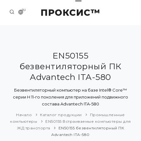
ПРОКСИС™
RU
НАЧАЛО
КОНТАКТЫ
О КОМПАНИИ
EN50155
безвентиляторный ПК
ПРИМЕРЫ И РЕШЕНИЯ
Advantech ITA-580
КАТАЛОГ ПРОДУКЦИИ
Безвентиляторный компьютер на базе Intel® Core™
ПРЕСС-ЦЕНТР
серии H 11-го поколения для приложений подвижного
состава Advantech ITA-580
Начало
Каталог продукции
Промышленные
компьютеры
EN50155 Встраиваемые компьютеры для
ЖД транспорта
EN50155 безвентиляторный ПК
Advantech ITA-580