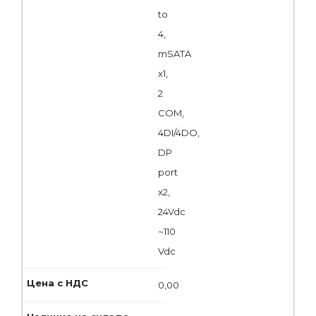
to
4,
mSATA
x1,
2
COM,
4DI/4DO,
DP
port
x2,
24Vdc
~110
Vdc
0,00