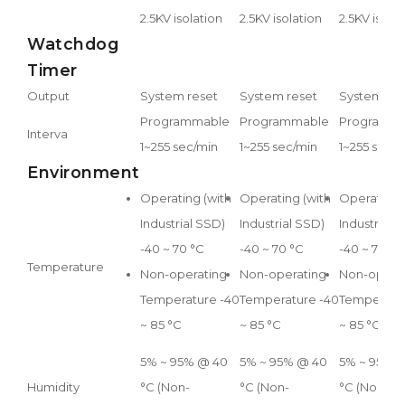
2.5KV isolation
2.5KV isolation
2.5KV isolat
Watchdog
Timer
Output
System reset
System reset
System res
Programmable
Programmable
Programm
Interva
1~255 sec/min
1~255 sec/min
1~255 sec/m
Environment
Operating (with
Operating (with
Operating 
Industrial SSD)
Industrial SSD)
Industrial 
-40 ~ 70 °C
-40 ~ 70 °C
-40 ~ 70 °C
Temperature
Non-operating
Non-operating
Non-opera
Temperature -40
Temperature -40
Temperatu
~ 85 °C
~ 85 °C
~ 85 °C
5% ~ 95% @ 40
5% ~ 95% @ 40
5% ~ 95% 
Humidity
°C (Non-
°C (Non-
°C (Non-