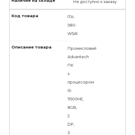
Не доступно к заказу
ITA-
580-
W5A1
Промисловий
Advantech
ПК
з
процесором
i5-
11500HE,
8GB,
2
DP,
3