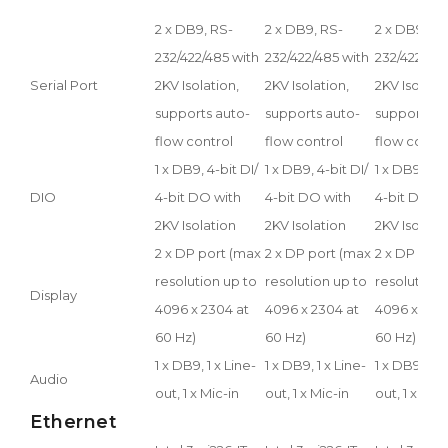
2 x DB9, RS-
2 x DB9, RS-
2 x DB9, RS
232/422/485 with
232/422/485 with
232/422/485
Serial Port
2KV Isolation,
2KV Isolation,
2KV Isolatio
supports auto-
supports auto-
supports a
flow control
flow control
flow contro
1 x DB9, 4-bit DI/
1 x DB9, 4-bit DI/
1 x DB9, 4-b
DIO
4-bit DO with
4-bit DO with
4-bit DO wi
2KV Isolation
2KV Isolation
2KV Isolati
2 x DP port (max
2 x DP port (max
2 x DP port
resolution up to
resolution up to
resolution 
Display
4096 x 2304 at
4096 x 2304 at
4096 x 230
60 Hz)
60 Hz)
60 Hz)
1 x DB9, 1 x Line-
1 x DB9, 1 x Line-
1 x DB9, 1 x 
Audio
out, 1 x Mic-in
out, 1 x Mic-in
out, 1 x Mic-
Ethernet