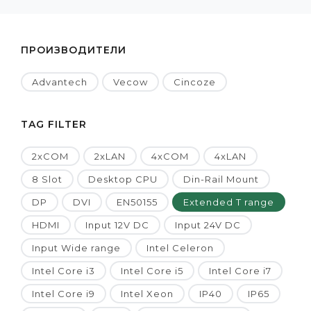
ПРОИЗВОДИТЕЛИ
Advantech
Vecow
Cincoze
TAG FILTER
2xCOM
2xLAN
4xCOM
4xLAN
8 Slot
Desktop CPU
Din-Rail Mount
DP
DVI
EN50155
Extended T range
HDMI
Input 12V DC
Input 24V DC
Input Wide range
Intel Celeron
Intel Core i3
Intel Core i5
Intel Core i7
Intel Core i9
Intel Xeon
IP40
IP65