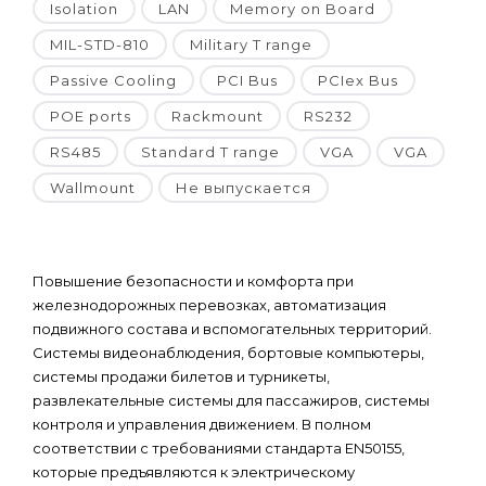
Isolation
LAN
Memory on Board
MIL-STD-810
Military T range
Passive Cooling
PCI Bus
PCIex Bus
POE ports
Rackmount
RS232
RS485
Standard T range
VGA
VGA
Wallmount
Не выпускается
Повышение безопасности и комфорта при
железнодорожных перевозках, автоматизация
подвижного состава и вспомогательных территорий.
Системы видеонаблюдения, бортовые компьютеры,
системы продажи билетов и турникеты,
развлекательные системы для пассажиров, системы
контроля и управления движением. В полном
соответствии с требованиями стандарта EN50155,
которые предъявляются к электрическому