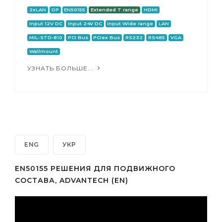
2xLAN
DP
EN50155
Extended T range
HDMI
Input 12V DC
Input 24V DC
Input Wide range
LAN
MIL-STD-810
PCI Bus
PCIex Bus
RS232
RS485
VGA
Wallmount
УЗНАТЬ БОЛЬШЕ...
ENG
УКР
EN50155 РЕШЕНИЯ ДЛЯ ПОДВИЖНОГО
СОСТАВА, ADVANTECH (EN)