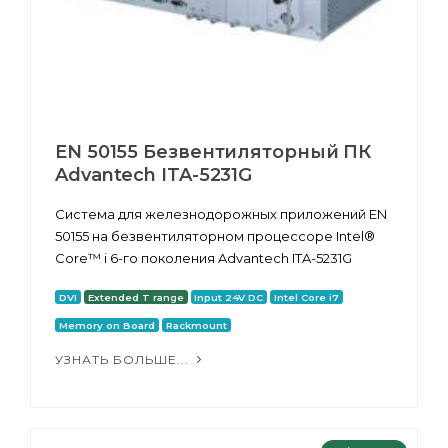
EN 50155 Безвентиляторный ПК
Advantech ITA-5231G
Система для железнодорожных приложений EN
50155 на безвентиляторном процессоре Intel®
Core™ i 6-го поколения Advantech ITA-5231G
DVI
Extended T range
Input 24V DC
Intel Core i7
Memory on Board
Rackmount
УЗНАТЬ БОЛЬШЕ...