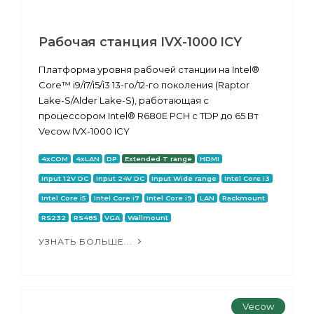
Рабочая станция IVX-1000 ICY
Платформа уровня рабочей станции на Intel®
Core™ i9/i7/i5/i3 13-го/12-го поколения (Raptor
Lake-S/Alder Lake-S), работающая с
процессором Intel® R680E PCH с TDP до 65 Вт
Vecow IVX-1000 ICY
4xCOM
4xLAN
DP
Extended T range
HDMI
Input 12V DC
Input 24V DC
Input Wide range
Intel Core i3
Intel Core i5
Intel Core i7
Intel Core i9
LAN
Rackmount
RS232
RS485
VGA
Wallmount
УЗНАТЬ БОЛЬШЕ...
Vecow