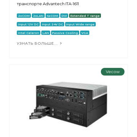
транспорте Advantech ITA-1611
2xCOM
2xLAN
4xCOM
DVI
Extended T range
Input 12V DC
Input 24V DC
Input Wide range
Intel Celeron
LAN
Passive Cooling
VGA
УЗНАТЬ БОЛЬШЕ...
Vecow