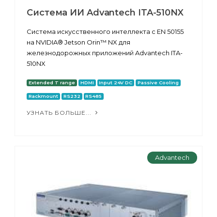
Система ИИ Advantech ITA-510NX
Система искусственного интеллекта с EN 50155
на NVIDIA® Jetson Orin™ NX для
железнодорожных приложений Advantech ITA-
510NX
Extended T range
HDMI
Input 24V DC
Passive Cooling
Rackmount
RS232
RS485
УЗНАТЬ БОЛЬШЕ...
Advantech