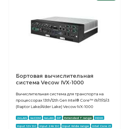
Бортовая вычислительная
система Vecow IVX-1000
Вычислительная система для транспорта на
процессорах 13th/12th Gen Intel® Core™ i9/i7/i5/i3
(Raptor Lake/Alder Lake) Vecow IVX-1000
2xLAN
4xCOM
4xLAN
DP
Extended T range
HDMI
Input 12V DC
Input 24V DC
Input Wide range
Intel Core i3