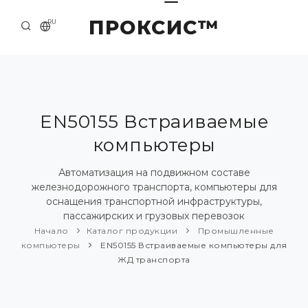
ПРОКСИС™
RU
НАЧАЛО
КОНТАКТЫ
О КОМПАНИИ
EN50155 Встраиваемые
компьютеры
ПРИМЕРЫ И РЕШЕНИЯ
КАТАЛОГ ПРОДУКЦИИ
Автоматизация на подвижном составе
железнодорожного транспорта, компьютеры для
ПРЕСС-ЦЕНТР
оснащения транспортной инфраструктуры,
пассажирских и грузовых перевозок
Начало
Каталог продукции
Промышленные
компьютеры
EN50155 Встраиваемые компьютеры для
ЖД транспорта