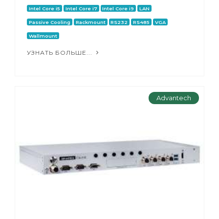
Intel Core i5
Intel Core i7
Intel Core i9
LAN
Passive Cooling
Rackmount
RS232
RS485
VGA
Wallmount
УЗНАТЬ БОЛЬШЕ...
Advantech