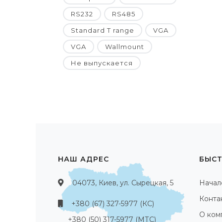
RS232
RS485
Standard T range
VGA
VGA
Wallmount
Не выпускается
НАШ АДРЕС
БЫСТ
04073, Киев, ул. Сырецкая, 5
Начал
Конта
+380 (67) 327-5977 (КС)
О ком
+380 (50) 317-5977 (МТС)