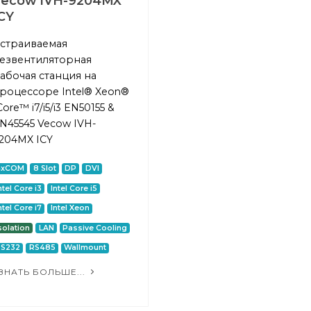
Vecow IVH-9204MX
CY
страиваемая
езвентиляторная
абочая станция на
роцессоре Intel® Xeon®
Core™ i7/i5/i3 EN50155 &
N45545 Vecow IVH-
204MX ICY
4xCOM
8 Slot
DP
DVI
ntel Core i3
Intel Core i5
ntel Core i7
Intel Xeon
solation
LAN
Passive Cooling
RS232
RS485
Wallmount
ЗНАТЬ БОЛЬШЕ...