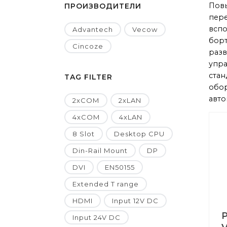
Пов
ПРОИЗВОДИТЕЛИ
пере
вспо
Advantech
Vecow
борт
Cincoze
разв
упра
стан
TAG FILTER
обо
авто
2xCOM
2xLAN
4xCOM
4xLAN
8 Slot
Desktop CPU
Din-Rail Mount
DP
DVI
EN50155
Extended T range
HDMI
Input 12V DC
Input 24V DC