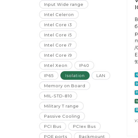
Input Wide range
I
Intel Celeron
В
Intel Core i3
б
р
Intel Core i5
п
Intel Core i7
/
E
Intel Core i9
9
Intel Xeon
IP40
IP65
Isolation
LAN
I
Memory on Board
I
MIL-STD-810
I
Military T range
Passive Cooling
У
PCI Bus
PCIex Bus
POE ports
Rackmount