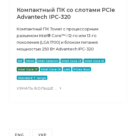
Компактный ПК со слотами PCIe
Advantech IPC-320
Компактный ПК Tower с процессорным
разъемом Intel® Core™ i 12-го или 13-го
поколения (LGA 1700) и блоком питания
мощностью 250 Вт Advantech IPC-320
DP
HDMI
Intel Celeron
Intel Core i3
Intel Core i5
Intel Core i7
Intel Core i9
LAN
PCIex Bus
Standard T range
УЗНАТЬ БОЛЬШЕ...
ENG
УКР