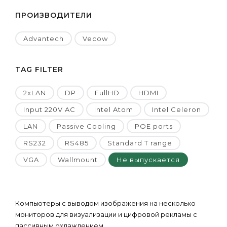
ПРОИЗВОДИТЕЛИ
Advantech
Vecow
TAG FILTER
2xLAN
DP
FullHD
HDMI
Input 220V AC
Intel Atom
Intel Celeron
LAN
Passive Cooling
POE ports
RS232
RS485
Standard T range
VGA
Wallmount
Не выпускается
Компьютеры с выводом изображения на несколько
мониторов для визуализации и цифровой рекламы с
пассивным охлаждением.