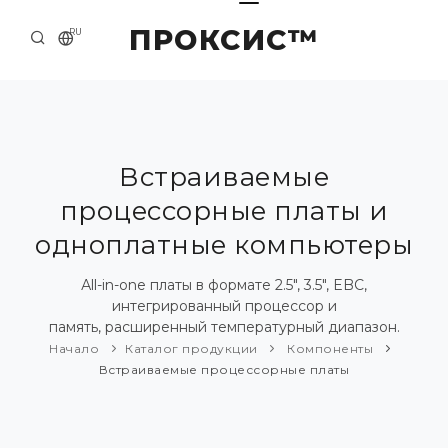
ПРОКСИС™
RU
НАЧАЛО
КОНТАКТЫ
О КОМПАНИИ
Встраиваемые
процессорные платы и
ПРИМЕРЫ И РЕШЕНИЯ
одноплатные компьютеры
КАТАЛОГ ПРОДУКЦИИ
Аll-in-one платы в формате 2.5", 3.5", EBC,
ПРЕСС-ЦЕНТР
интегрированный процессор и
память, расширенный температурный диапазон.
Начало
Каталог продукции
Компоненты
Встраиваемые процессорные платы