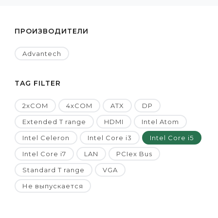
ПРОИЗВОДИТЕЛИ
Advantech
TAG FILTER
2xCOM
4xCOM
ATX
DP
Extended T range
HDMI
Intel Atom
Intel Celeron
Intel Core i3
Intel Core i5
Intel Core i7
LAN
PCIex Bus
Standard T range
VGA
Не выпускается