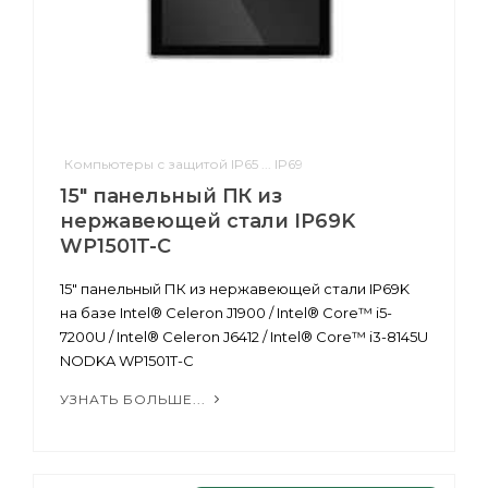
Компьютеры с защитой IP65 ... IP69
15" панельный ПК из
нержавеющей стали IP69K
WP1501T-C
15" панельный ПК из нержавеющей стали IP69K
на базе Intel® Celeron J1900 / Intel® Core™ i5-
7200U / Intel® Celeron J6412 / Intel® Core™ i3-8145U
NODKA WP1501T-C
УЗНАТЬ БОЛЬШЕ...