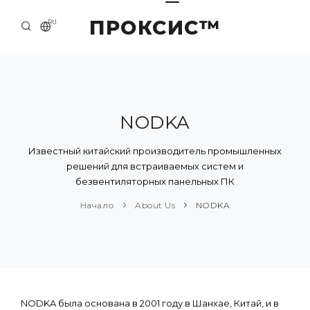
ПРОКСИС™
RU
НАЧАЛО
КОНТАКТЫ
О КОМПАНИИ
NODKA
ПРИМЕРЫ И РЕШЕНИЯ
Известный китайский производитель промышленных
решений для встраиваемых систем и
КАТАЛОГ ПРОДУКЦИИ
безвентиляторных панельных ПК
ПРЕСС-ЦЕНТР
Начало
About Us
NODKA
NODKA была основана в 2001 году в Шанхае, Китай, и в