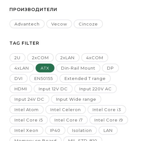
ПРОИЗВОДИТЕЛИ
Advantech
Vecow
Cincoze
TAG FILTER
2U
2xCOM
2xLAN
4xCOM
4xLAN
ATX
Din-Rail Mount
DP
DVI
EN50155
Extended T range
HDMI
Input 12V DC
Input 220V AC
Input 24V DC
Input Wide range
Intel Atom
Intel Celeron
Intel Core i3
Intel Core i5
Intel Core i7
Intel Core i9
Intel Xeon
IP40
Isolation
LAN
Memory on Board
MIL-STD-810