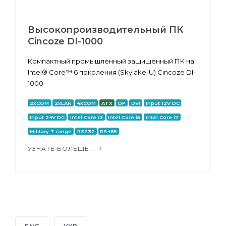
Высокопроизводительный ПК
Cincoze DI-1000
Компактный промышленный защищенный ПК на
Intel® Core™ 6 поколения (Skylake-U) Cincoze DI-
1000
2xCOM
2xLAN
4xCOM
ATX
DP
DVI
Input 12V DC
Input 24V DC
Intel Core i3
Intel Core i5
Intel Core i7
Military T range
RS232
RS485
УЗНАТЬ БОЛЬШЕ...