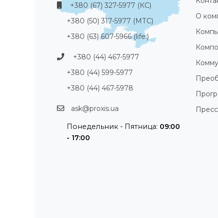
Конта
+380 (67) 327-5977 (КС)
О ком
+380 (50) 317-5977 (МТС)
Компь
+380 (63) 607-5966 (life:)
Компо
+380 (44) 467-5977
Комму
+380 (44) 599-5977
Преоб
+380 (44) 467-5978
Прог
ask@proxis.ua
Пресс
Понедельник - Пятница:
09:00
- 17:00