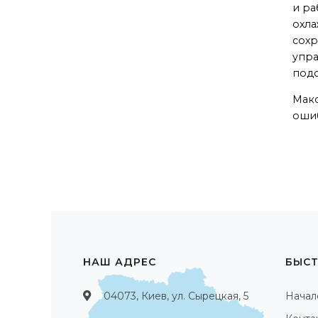
и ра
охла
сохр
упра
под
Макс
ошиб
НАШ АДРЕС
БЫСТ
04073, Киев, ул. Сырецкая, 5
Начал