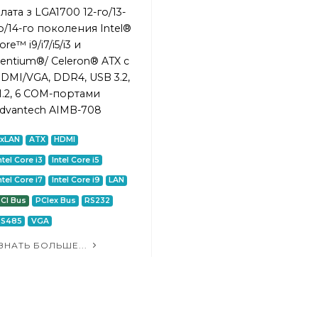
лата з LGA1700 12-го/13-
о/14-го поколения Intel®
ore™ i9/i7/i5/i3 и
entium®/ Celeron® ATX с
DMI/VGA, DDR4, USB 3.2,
.2, 6 COM-портами
dvantech AIMB-708
2xLAN
ATX
HDMI
ntel Core i3
Intel Core i5
ntel Core i7
Intel Core i9
LAN
CI Bus
PCIex Bus
RS232
RS485
VGA
ЗНАТЬ БОЛЬШЕ...