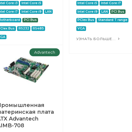
ntel Core i3
Intel Core i5
Intel Core i5
Intel Core i7
ntel Core i7
Intel Core i9
LAN
Intel Core i9
LAN
PCI Bus
Motherboard
PCI Bus
PCIex Bus
Standard T range
CIex Bus
RS232
RS485
VGA
VGA
УЗНАТЬ БОЛЬШЕ...
ЗНАТЬ БОЛЬШЕ...
Advantech
Промышленная
материнская плата
TX Advantech
AIMB-708