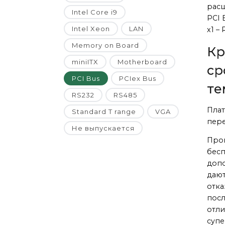
расш
Intel Core i9
PCI 
Intel Xeon
LAN
x1 –
Memory on Board
Кр
miniITX
Motherboard
ср
PCI Bus
PCIex Bus
те
RS232
RS485
Плат
Standard T range
VGA
пере
Не выпускается
Пром
бесп
допо
дают
отка
посл
отли
супе