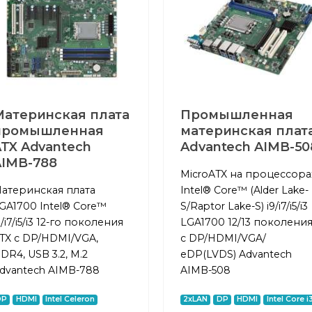
Материнская плата
Промышленная
промышленная
материнская плат
TX Advantech
Advantech AIMB-50
AIMB-788
MicroATX на процессора
атеринская плата
Intel® Core™ (Alder Lake-
GA1700 Intel® Core™
S/Raptor Lake-S) i9/i7/i5/i3
9/i7/i5/i3 12-го поколения
LGA1700 12/13 поколения
TX с DP/HDMI/VGA,
с DP/HDMI/VGA/
DR4, USB 3.2, M.2
eDP(LVDS) Advantech
dvantech AIMB-788
AIMB-508
DP
HDMI
Intel Celeron
2xLAN
DP
HDMI
Intel Core i