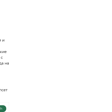
и и
ские
 с
да на
псет
ch