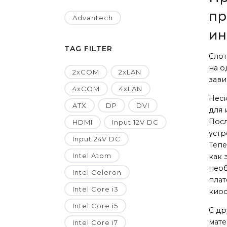
пр
Advantech
ин
TAG FILTER
Слот
на о
2xCOM
2xLAN
зави
4xCOM
4xLAN
Неск
ATX
DP
DVI
для 
Пос
HDMI
Input 12V DC
устр
Input 24V DC
Тепе
Intel Atom
как 
необ
Intel Celeron
плат
Intel Core i3
киос
Intel Core i5
С др
мате
Intel Core i7