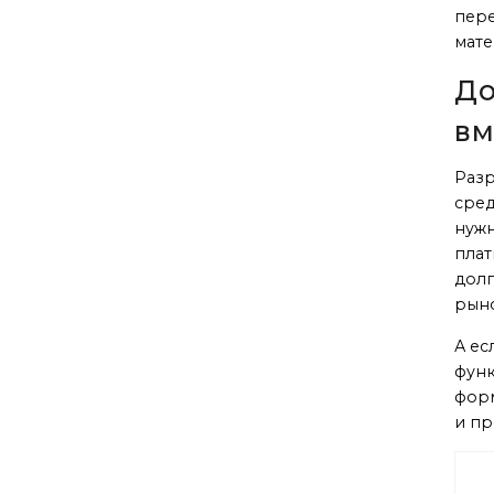
пере
мате
До
вм
Разр
сред
нужн
плат
долг
рыно
А ес
функ
форм
и пр