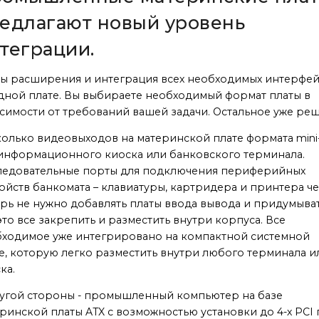
едлагают новый уровень
теграции.
ы расширения и интеграция всех необходимых интерфе
дной плате. Вы выбираете необходимый формат платы в
симости от требований вашей задачи. Остальное уже ре
олько видеовыходов на материнской плате формата mini-
информационного киоска или банковского терминала.
ледовательные порты для подключения периферийных
ойств банкомата – клавиатуры, картридера и принтера че
рь не нужно добавлять платы ввода вывода и придумыват
это все закрепить и разместить внутри корпуса. Все
ходимое уже интегрировано на компактной системной
е, которую легко разместить внутри любого терминала и
ка.
угой стороны - промышленный компьютер на базе
ринской платы ATX с возможностью установки до 4-х PCI 