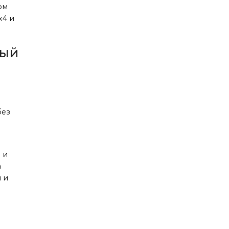
ом
x4 и
ный
без
 и
а
 и