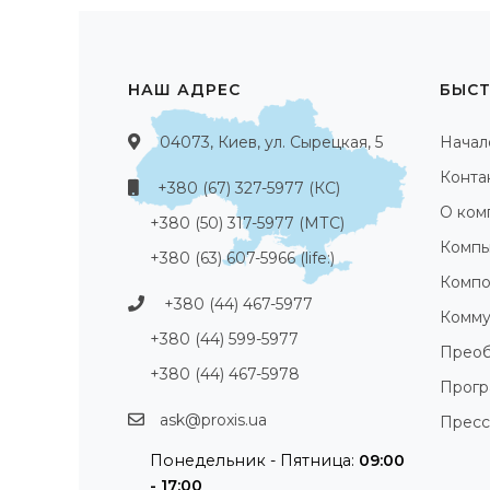
НАШ АДРЕС
БЫСТ
04073, Киев, ул. Сырецкая, 5
Начал
Конта
+380 (67) 327-5977 (КС)
О ком
+380 (50) 317-5977 (МТС)
Компь
+380 (63) 607-5966 (life:)
Компо
+380 (44) 467-5977
Комму
+380 (44) 599-5977
Преоб
+380 (44) 467-5978
Прог
ask@proxis.ua
Пресс
Понедельник - Пятница:
09:00
- 17:00