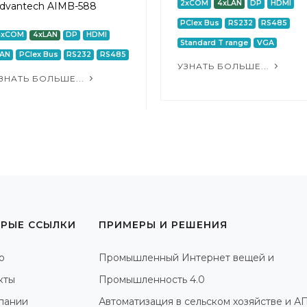
2xCOM
4xLAN
DP
HDMI
dvantech AIMB-588
PCIex Bus
RS232
RS485
4xCOM
4xLAN
DP
HDMI
Standard T range
VGA
LAN
PCIex Bus
RS232
RS485
УЗНАТЬ БОЛЬШЕ...
ЗНАТЬ БОЛЬШЕ...
РЫЕ ССЫЛКИ
ПРИМЕРЫ И РЕШЕНИЯ
о
Промышленный Интернет вещей и
кты
Промышленность 4.0
пании
Автоматизация в сельском хозяйстве и А