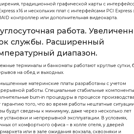
ирения, традиционной графической карты с интерфейс
Express x16 и нескольких плат с интерфейсами PCI Express 
 RAID контроллер или дополнительная видеокарта.
углосуточная работа. Увеличен
ок службы. Расширенный
мпературный диапазон.
ежные терминалы и банкоматы работают круглые сутки, 
рывов на обед и выходных.
ышленные материнские платы разработаны с учетом
рерывной работы. Специальные стабильные компоненты
лнительные burn-in процедуры в процессе производств
 гарантию того, что во время работы нештатные ситуации
зы будут сведены к минимуму, даже через несколько лет
е установки и непрерывной эксплуатации. В условиях,
чных от комфортного офиса – в холле отеля, у дверей
рмаркета или в зале ожидания вокзала, сквозняки и