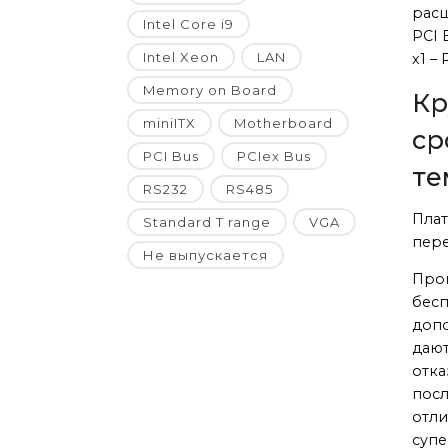
расш
Intel Core i9
PCI 
Intel Xeon
LAN
x1 –
Memory on Board
Кр
miniITX
Motherboard
ср
PCI Bus
PCIex Bus
те
RS232
RS485
Плат
Standard T range
VGA
пере
Не выпускается
Пром
бесп
допо
дают
отка
посл
отли
супе