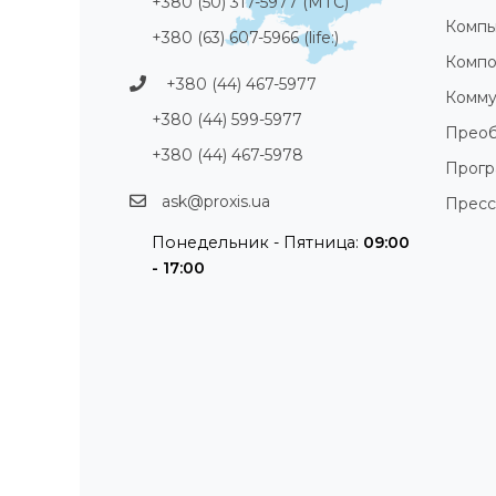
+380 (50) 317-5977 (МТС)
Компь
+380 (63) 607-5966 (life:)
Компо
+380 (44) 467-5977
Комму
+380 (44) 599-5977
Преоб
+380 (44) 467-5978
Прог
ask@proxis.ua
Пресс
Понедельник - Пятница:
09:00
- 17:00