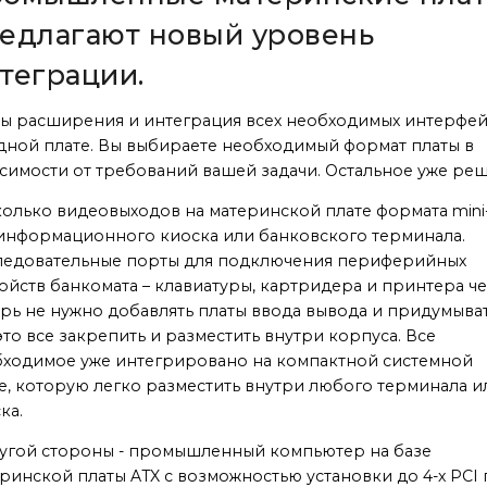
едлагают новый уровень
теграции.
ы расширения и интеграция всех необходимых интерфе
дной плате. Вы выбираете необходимый формат платы в
симости от требований вашей задачи. Остальное уже ре
олько видеовыходов на материнской плате формата mini-
информационного киоска или банковского терминала.
ледовательные порты для подключения периферийных
ойств банкомата – клавиатуры, картридера и принтера че
рь не нужно добавлять платы ввода вывода и придумыват
это все закрепить и разместить внутри корпуса. Все
ходимое уже интегрировано на компактной системной
е, которую легко разместить внутри любого терминала и
ка.
угой стороны - промышленный компьютер на базе
ринской платы ATX с возможностью установки до 4-х PCI 