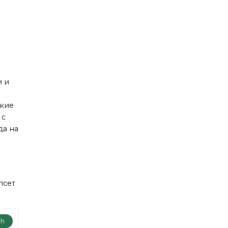
и и
ские
 с
да на
псет
ch