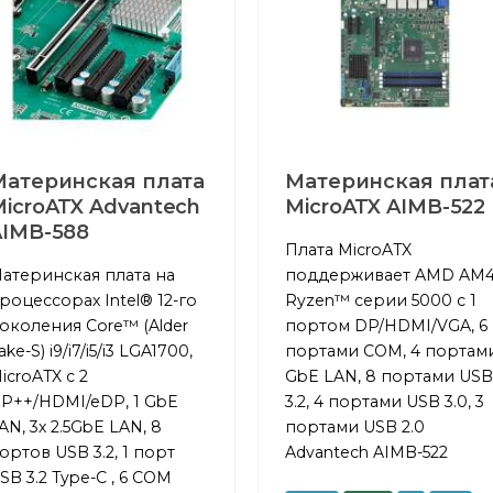
Материнская плата
Материнская плат
icroATX Advantech
MicroATX AIMB-522
AIMB-588
Плата MicroATX
атеринская плата на
поддерживает AMD AM
роцессорах Intel® 12-го
Ryzen™ серии 5000 с 1
околения Core™ (Alder
портом DP/HDMI/VGA, 6
ake-S) i9/i7/i5/i3 LGA1700,
портами COM, 4 портам
icroATX с 2
GbE LAN, 8 портами USB
P++/HDMI/eDP, 1 GbE
3.2, 4 портами USB 3.0, 3
AN, 3х 2.5GbE LAN, 8
портами USB 2.0
ортов USB 3.2, 1 порт
Advantech AIMB-522
SB 3.2 Type-C , 6 COM