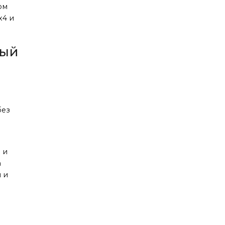
ом
x4 и
ный
без
 и
а
 и