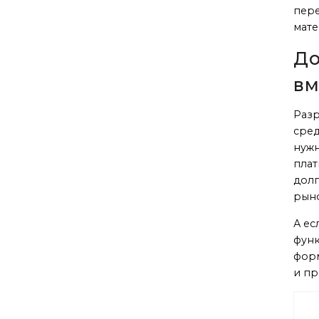
пере
мате
До
вм
Разр
сред
нужн
плат
долг
рыно
А ес
функ
форм
и пр