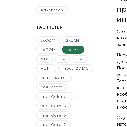
пр
Advantech
ин
TAG FILTER
Слот
на о
2xCOM
2xLAN
зави
4xCOM
4xLAN
Неск
ATX
DP
DVI
для 
Пос
HDMI
Input 12V DC
устр
Input 24V DC
Тепе
Intel Atom
как 
необ
Intel Celeron
плат
Intel Core i3
киос
Intel Core i5
С др
мате
Intel Core i7