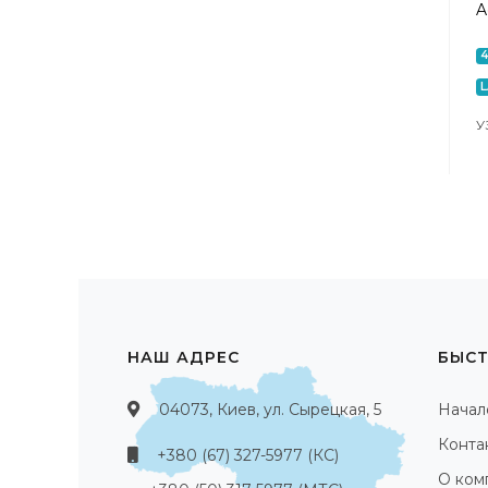
A
У
НАШ АДРЕС
БЫСТ
04073, Киев, ул. Сырецкая, 5
Начал
Конта
+380 (67) 327-5977 (КС)
О ком