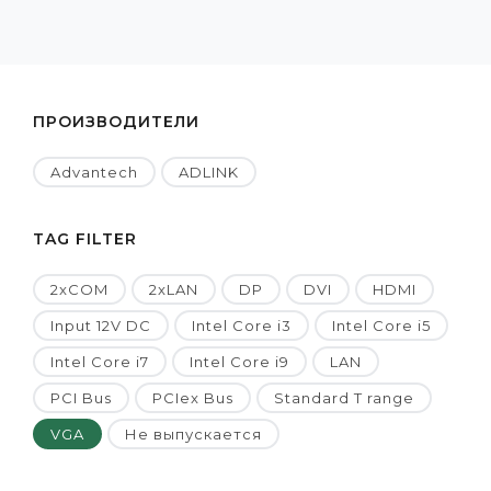
ПРОИЗВОДИТЕЛИ
Advantech
ADLINK
TAG FILTER
2xCOM
2xLAN
DP
DVI
HDMI
Input 12V DC
Intel Core i3
Intel Core i5
Intel Core i7
Intel Core i9
LAN
PCI Bus
PCIex Bus
Standard T range
VGA
Не выпускается