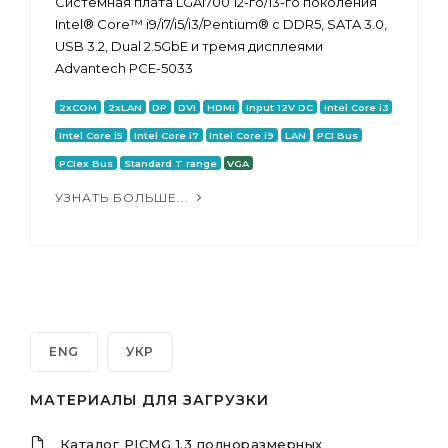
Системная плата LGA1700 12-го/13-го поколения
Intel® Core™ i9/i7/i5/i3/Pentium® с DDR5, SATA 3.0,
USB 3.2, Dual 2.5GbE и тремя дисплеями
Advantech PCE-5033
2xCOM
2xLAN
DP
DVI
HDMI
Input 12V DC
Intel Core i3
Intel Core i5
Intel Core i7
Intel Core i9
LAN
PCI Bus
PCIex Bus
Standard T range
VGA
УЗНАТЬ БОЛЬШЕ...
ENG
УКР
МАТЕРИАЛЫ ДЛЯ ЗАГРУЗКИ
Каталог PICMG 1.3 полноразмерных