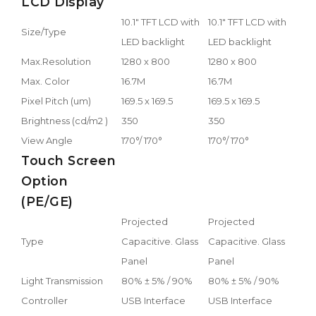
LCD Display
10.1" TFT LCD with
10.1" TFT LCD with
Size/Type
LED backlight
LED backlight
Max.Resolution
1280 x 800
1280 x 800
Max. Color
16.7M
16.7M
Pixel Pitch (um)
169.5 x 169.5
169.5 x 169.5
Brightness (cd/m2 )
350
350
View Angle
170°/ 170°
170°/ 170°
Touch Screen
Option
(PE/GE)
Projected
Projected
Type
Capacitive. Glass
Capacitive. Glass
Panel
Panel
Light Transmission
80% ± 5% / 90%
80% ± 5% / 90%
Controller
USB Interface
USB Interface