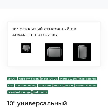
10" ОТКРЫТЫЙ СЕНСОРНЫЙ ПК
ADVANTECH UTC-210G
2xLAN
Capacity Touch
Input 12V DC
Input 24V DC
Intel Celeron
LAN
Passive Cooling
POE ports
RS232
RS485
Screen Size 10"
Standard T range
Wallmount
10" универсальный