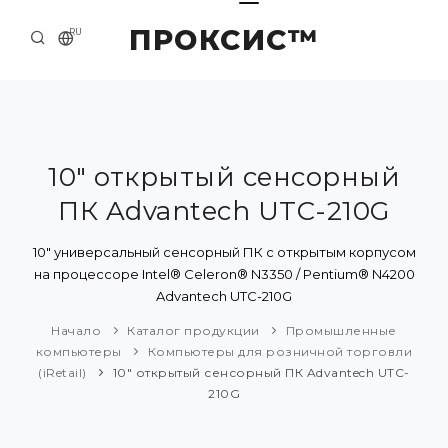
ПРОКСИС™
RU
НАЧАЛО
КОНТАКТЫ
О КОМПАНИИ
10" открытый сенсорный
ПК Advantech UTC-210G
ПРИМЕРЫ И РЕШЕНИЯ
КАТАЛОГ ПРОДУКЦИИ
10" универсальный сенсорный ПК с открытым корпусом
на процессоре Intel® Celeron® N3350 / Pentium® N4200
ПРЕСС-ЦЕНТР
Advantech UTC-210G
Начало
Каталог продукции
Промышленные
компьютеры
Компьютеры для розничной торговли
(iRetail)
10" открытый сенсорный ПК Advantech UTC-
210G