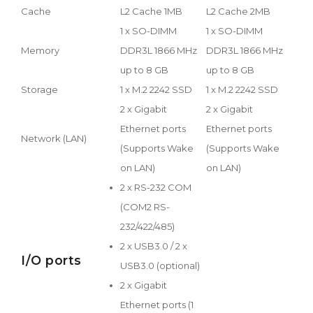
Cache
L2 Cache 1MB
L2 Cache 2MB
1 x SO-DIMM
1 x SO-DIMM
Memory
DDR3L 1866 MHz
DDR3L 1866 MHz
up to 8 GB
up to 8 GB
Storage
1 x M.2 2242 SSD
1 x M.2 2242 SSD
2 x Gigabit
2 x Gigabit
Ethernet ports
Ethernet ports
Network (LAN)
(Supports Wake
(Supports Wake
on LAN)
on LAN)
2 x RS-232 COM
(COM2 RS-
232/422/485)
2 x USB3.0 / 2 x
I/O ports
USB3.0 (optional)
2 x Gigabit
Ethernet ports (1