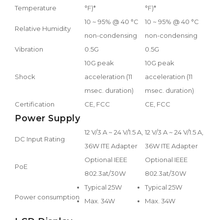
Temperature
°F)*
°F)*
10 ~ 95% @ 40 °C
10 ~ 95% @ 40 °C
Relative Humidity
non-condensing
non-condensing
Vibration
0.5G
0.5G
10G peak
10G peak
Shock
acceleration (11
acceleration (11
msec. duration)
msec. duration)
Certification
CE, FCC
CE, FCC
Power Supply
12 V/3 A ~ 24 V/1.5 A,
12 V/3 A ~ 24 V/1.5 A,
DC Input Rating
36W ITE Adapter
36W ITE Adapter
Optional IEEE
Optional IEEE
PoE
802.3at/30W
802.3at/30W
Typical 25W
Typical 25W
Power consumption
Max. 34W
Max. 34W