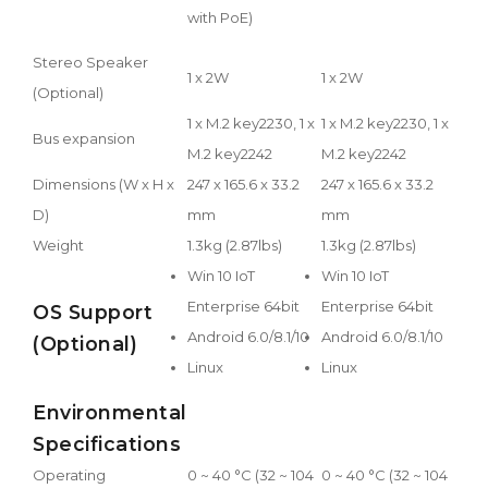
with PoE)
Stereo Speaker
1 x 2W
1 x 2W
(Optional)
1 x M.2 key2230, 1 x
1 x M.2 key2230, 1 x
Bus expansion
M.2 key2242
M.2 key2242
Dimensions (W x H x
247 x 165.6 x 33.2
247 x 165.6 x 33.2
D)
mm
mm
Weight
1.3kg (2.87lbs)
1.3kg (2.87lbs)
Win 10 IoT
Win 10 IoT
Enterprise 64bit
Enterprise 64bit
OS Support
Android 6.0/8.1/10
Android 6.0/8.1/10
(Optional)
Linux
Linux
Environmental
Specifications
Operating
0 ~ 40 °C (32 ~ 104
0 ~ 40 °C (32 ~ 104