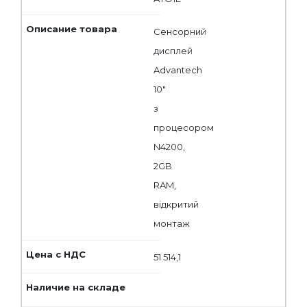
Сенсорний
дисплей
Advantech
10"
з
процесором
N4200,
2GB
RAM,
відкритий
монтаж
51 514,1