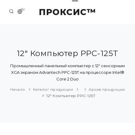
ПРОКСИС™
RU
НАЧАЛО
КОНТАКТЫ
О КОМПАНИИ
12" Компьютер PPC-125T
ПРИМЕРЫ И РЕШЕНИЯ
Промышленный панельный компьютер с 12" сенсорным
XGA экраном Advantech PPC-125T на процессоре Intel®
КАТАЛОГ ПРОДУКЦИИ
Core 2 Duo
ПРЕСС-ЦЕНТР
Начало
Каталог продукции
Архив продукции
12" Компьютер PPC-125T