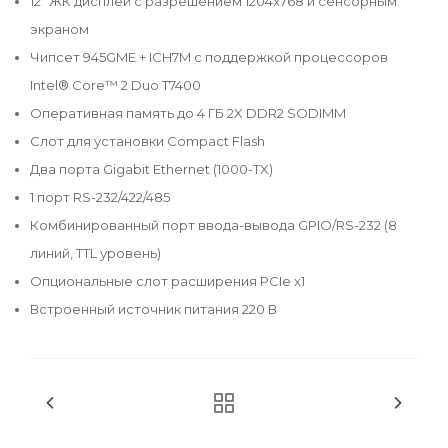
12" ЖК дисплей c разрешением 1204x768 и сенсорным
экраном
Чипсет 945GME + ICH7M с поддержкой процессоров
Intel® Core™ 2 Duo T7400
Оперативная память до 4 ГБ 2X DDR2 SODIMM
Слот для установки Compact Flash
Два порта Gigabit Ethernet (1000-TX)
1 порт RS-232/422/485
Комбинированный порт ввода-вывода GPIO/RS-232 (8
линий, TTL уровень)
Опциональные слот расширения PCIe x1
Встроенный источник питания 220 В