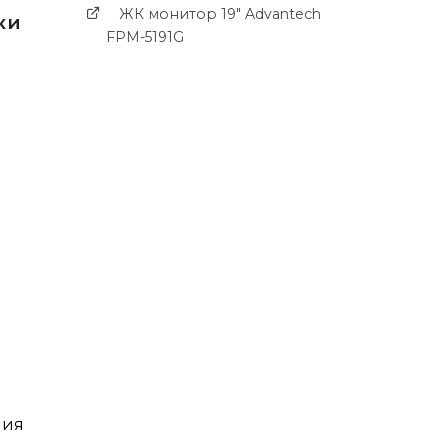
ЖК монитор 19" Advantech
ки
FPM-5191G
ния