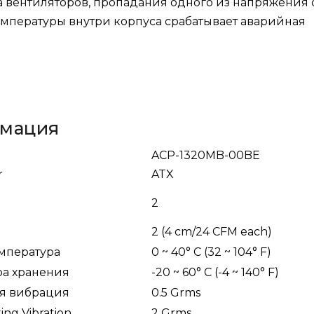
за вентиляторов, пропадания одного из напряжения 
мпературы внутри корпуса срабатывает аварийная
рмация
ACP-1320MB-00BE
r
ATX
2
2 (4 cm/24 CFM each)
емпература
0 ~ 40° C (32 ~ 104° F)
ра хранения
-20 ~ 60° C (-4 ~ 140° F)
я вибрация
0.5 Grms
ng Vibration
2 Grms