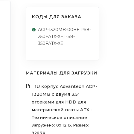
КОДЫ ДЛЯ ЗАКАЗА
ACP-1320MB-00BE;PS8-
250FATX-XE;PS8-
350FATX-XE
МАТЕРИАЛЫ ДЛЯ ЗАГРУЗКИ
1U корпус Advantech ACP-
1320MB с двумя 3.5"
отсеками для HDD для
материнской платы ATX -
Техническое описание
Загружено: 09.12.15, Размер:
926.7K