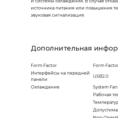
и системы охлаждения. В случае отка
источника питания или повышения те
звуковая сигнализация.
Дополнительная инфо
Form Factor
Form Facto
Интерфейсы на передней
USB2.0
панели
Охлаждение
System Fan
Рабочая т
Температу
Допустима
Non-Operati