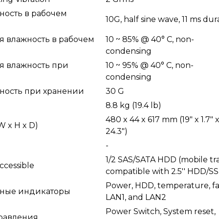
ность в рабочем
10G, half sine wave, 11 ms dur
я влажность в рабочем
10 ~ 85% @ 40° C, non-
condensing
я влажность при
10 ~ 95% @ 40° C, non-
condensing
ность при хранении
30 G
8.8 kg (19.4 lb)
480 x 44 x 617 mm (19" x 1.7" 
W x H x D)
24.3")
-
1/2 SAS/SATA HDD (mobile tr
ccessible
compatible with 2.5'' HDD/S
Power, HDD, temperature, fa
ные индикаторы
LAN1, and LAN2
Power Switch, System reset,
равления