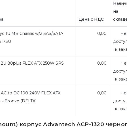
Налич
на
ра
Цена с НДС
склад
с 1U MB Chassis w/2 SAS/SATA
0,00
Не
/o PSU
досту
к зак
2U 80plus FLEX ATX 250W SPS
0,00
Не
досту
к зак
AC to DC 100-240V FLEX ATX
0,00
Не
us Bronze (DELTA)
досту
к зак
ount) корпус Advantech ACP-1320 черно