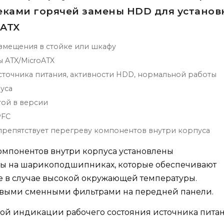
секами горячей замены HDD для установ
 ATX
змещения в стойке или шкафу
ы ATX/MicroATX
точника питания, активности HDD, нормальной работы
уса
той в версии
PFC
препятствует перегреву компонентов внутри корпуса
омпонентов внутри корпуса установлены
ы на шарикоподшипниках, которые обеспечивают
е в случае высокой окружающей температуры.
выми сменными фильтрами на передней панели.
ой индикации рабочего состояния источника пита