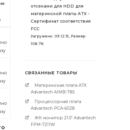
ие
отсеками для HDD для
материнской платы ATX -
е
Сертификат соответствия
FCC
Загружено: 09.12.15, Размер:
пно
108.7K
азу
пно
СВЯЗАННЫЕ ТОВАРЫ
азу
Материнская плата ATX
Advantech AIMB-785
Процессорная плата
пно
Advantech PCA-6028
азу
ЖК монитор 21.5" Advantech
FPM-7211W
го