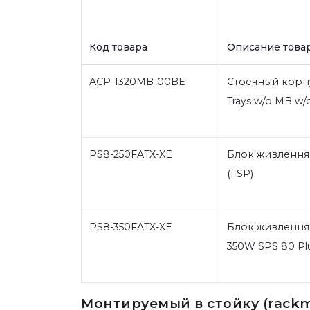
Код товара
Описание това
ACP-1320MB-00BE
Стоечный корпу
Trays w/o MB w
PS8-250FATX-XE
Блок живлення 
(FSP)
PS8-350FATX-XE
Блок живлення 
350W SPS 80 Pl
Монтируемый в стойку (rackm