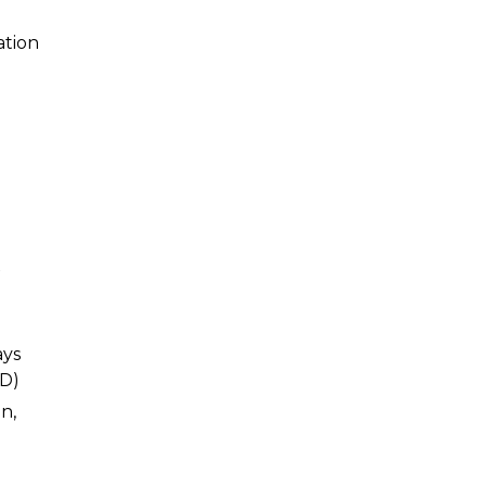
ation
x
ays
SD)
n,