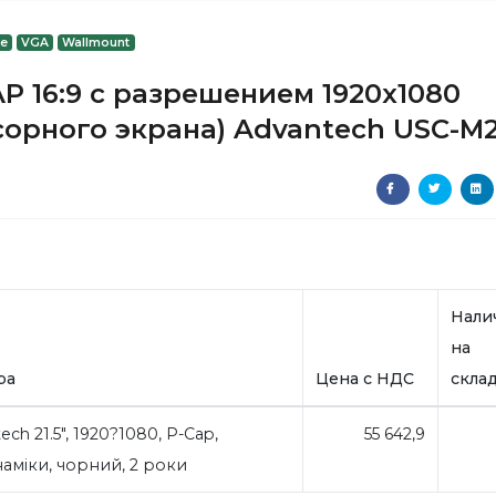
ge
VGA
Wallmount
 16:9 с разрешением 1920x1080
сорного экрана) Advantech USC-M
Нали
на
ра
Цена с НДС
скла
ch 21.5", 1920?1080, P-Cap,
55 642,9
аміки, чорний, 2 роки