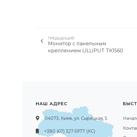
ПРЕДЫДУЩИЙ
Монитор с панельным
креплением LILLIPUT TK1560
НАШ АДРЕС
БЫСТ
04073, Киев, ул. Сырецкая, 5
Начал
Конта
+380 (67) 327-5977 (КС)