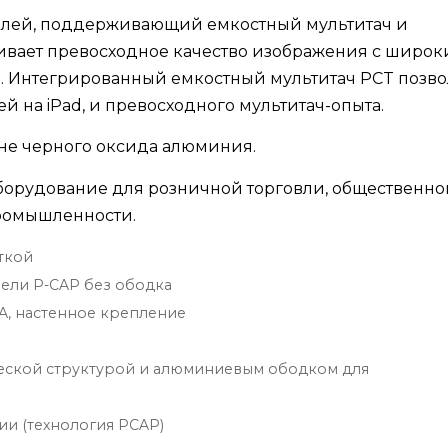
плей, поддерживающий емкостный мультитач и
чивает превосходное качество изображения с широ
. Интегрированный емкостный мультитач PCT позво
й на iPad, и превосходного мультитач-опыта.
не черного оксида алюминия.
оборудование для розничной торговли, общественно
ромышленности.
ткой
ели P-CAP без ободка
A, настенное крепление
ческой структурой и алюминиевым ободком для
и (технология PCAP)