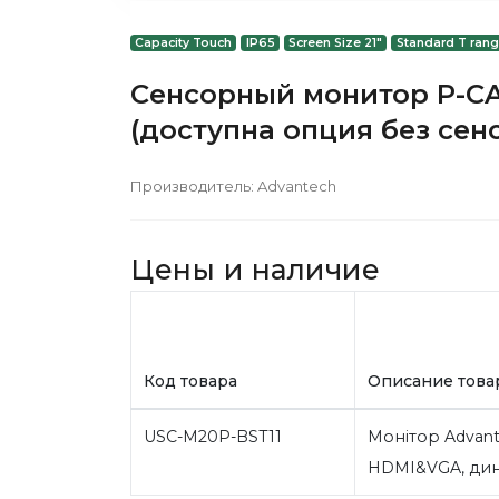
Capacity Touch
IP65
Screen Size 21"
Standard T ran
Сенсорный монитор P-CAP
(доступна опция без сен
Производитель:
Advantech
Цены и наличие
Код товара
Описание това
USC-M20P-BST11
Монітор Advante
HDMI&VGA, дин