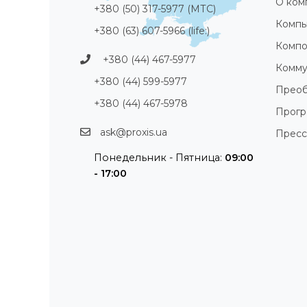
О ком
+380 (50) 317-5977 (МТС)
Компь
+380 (63) 607-5966 (life:)
Компо
+380 (44) 467-5977
Комму
+380 (44) 599-5977
Преоб
+380 (44) 467-5978
Прог
ask@proxis.ua
Пресс
Понедельник - Пятница:
09:00
- 17:00