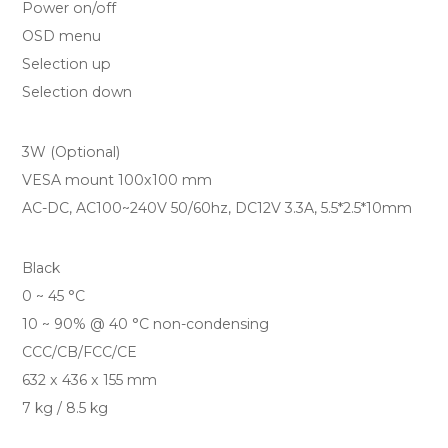
Power on/off
OSD menu
Selection up
Selection down
3W (Optional)
VESA mount 100x100 mm
AC-DC, AC100~240V 50/60hz, DC12V 3.3A, 5.5*2.5*10mm
Black
0 ~ 45 °C
10 ~ 90% @ 40 °C non-condensing
CCC/CB/FCC/CE
632 x 436 x 155 mm
7 kg / 8.5 kg