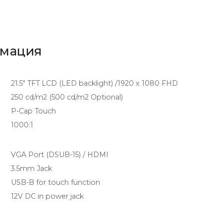
рмация
21.5" TFT LCD (LED backlight) /1920 x 1080 FHD
250 cd/m2 (500 cd/m2 Optional)
P-Cap Touch
1000:1
VGA Port (DSUB-15) / HDMI
3.5mm Jack
USB-B for touch function
12V DC in power jack