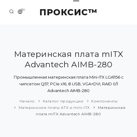
ПРОКСИС™
RU
НАЧАЛО
КОНТАКТЫ
О КОМПАНИИ
Материнская плата mITX
Advantech AIMB-280
ПРИМЕРЫ И РЕШЕНИЯ
КАТАЛОГ ПРОДУКЦИИ
Промышленная материнская плата Mini-ITX LGA1156 с
чипсетом Q57, PCIe x16, 8 USB, VGA+DVI, RAID 0/1
ПРЕСС-ЦЕНТР
Advantech AIMB-280
Начало
Каталог продукции
Компоненты
Материнские платы ATX и mini-ITX
Материнская
плата mITX Advantech AIMB-280