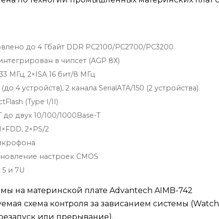
овлено до 4 Гбайт DDR PC2100/PC2700/PC3200
 интегрирован в чипсет (AGP 8Х)
3 МГц, 2×ISA 16 бит/8 МГц
о 4 устройств), 2 канала SerialATA/150 (2 устройства)
ash (Type I/II)
 до двух 10/100/1000Base-T
 1×FDD, 2×PS/2
микрофона
ановление настроек CMOS
 5 и 7U
мы на материнской плате Advantech AIMB-742
емая схема контроля за зависанием системы (Watc
резапуск или прерывание).