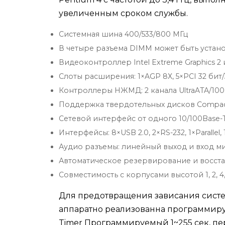
увеличенным сроком службы.
Системная шина 400/533/800 МГц
В четыре разъема DIMM может быть устан
Видеоконтроллер Intel Extreme Graphics 2
Слоты расширения: 1×AGP 8Х, 5×PCI 32 бит/3
Контроллеры НЖМД: 2 канала UltraATA/100 (д
Поддержка твердотельных дисков CompactFl
Сетевой интерфейс от одного 10/100Base-T
Интерфейсы: 8×USB 2.0, 2×RS-232, 1×Parallel,
Аудио разъемы: линейный выход и вход 
Автоматическое резервирование и восст
Совместимость с корпусами высотой 1, 2, 4,
Для предотвращения зависания систе
аппаратно реализованна программиру
Timer Программируемый 1~255 сек, пе