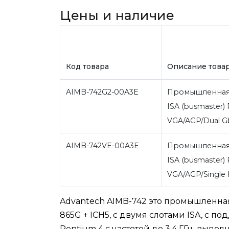
Цены и наличие
Код товара
Описание това
AIMB-742G2-00A3E
Промышленная 
ISA (busmaster)
VGA/AGP/Dual 
AIMB-742VE-00A3E
Промышленная 
ISA (busmaster)
VGA/AGP/Single
Advantech AIMB-742 это промышленная 
865G + ICH5, с двумя слотами ISA, с п
Pentium 4 с частотой до 3,4 ГГц, вып