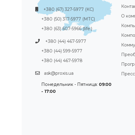
Конта
+380 (67) 327-5977 (КС)
О ком
+380 (50) 317-5977 (МТС)
Компь
+380 (63) 607-5966 (life:)
Компо
+380 (44) 467-5977
Комму
+380 (44) 599-5977
Преоб
+380 (44) 467-5978
Прог
ask@proxis.ua
Пресс
Понедельник - Пятница:
09:00
- 17:00