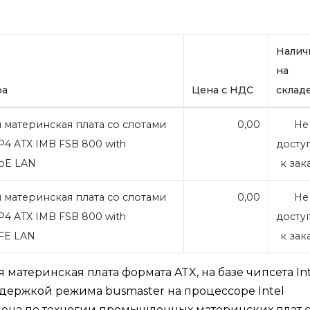
Налич
на
ра
Цена с НДС
склад
материнская плата со слотами
0,00
Не
 P4 ATX IMB FSB 800 with
досту
GbE LAN
к зак
материнская плата со слотами
0,00
Не
 P4 ATX IMB FSB 800 with
досту
 FE LAN
к зак
материнская плата формата ATX, на базе чипсета Int
оддержкой режима busmaster на процессоре Intel
олнена по техногии промышленных материнских плат 