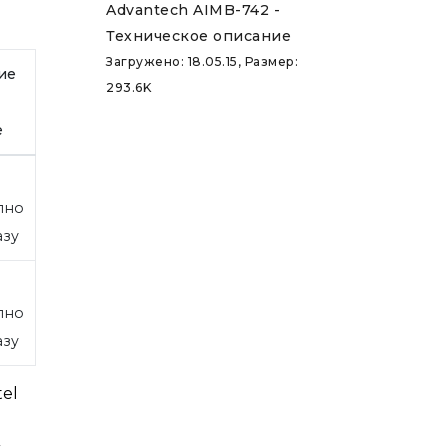
Advantech AIMB-742 -
Техническое описание
Загружено: 18.05.15, Размер:
ие
293.6K
е
пно
азу
пно
азу
el
с