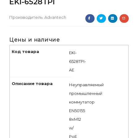
EKI-6528TPI
Производитель:
Advantech
Цены и наличие
EKI-
6528TPI-
AE
Неуправляемый
промышленный
коммутатор
EN50155
8xM12
w/
PoE