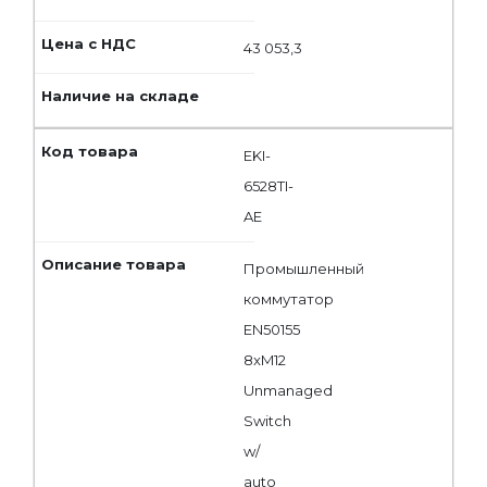
43 053,3
EKI-
6528TI-
AE
Промышленный
коммутатор
EN50155
8xM12
Unmanaged
Switch
w/
auto