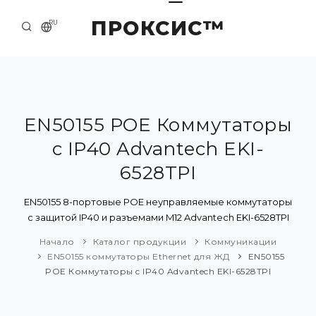
ПРОКСИС™
RU
НАЧАЛО
КОНТАКТЫ
О КОМПАНИИ
EN50155 POE Коммутаторы
c IP40 Advantech EKI-
ПРИМЕРЫ И РЕШЕНИЯ
6528TPI
КАТАЛОГ ПРОДУКЦИИ
EN50155 8-портовые POE неуправляемые коммутаторы
ПРЕСС-ЦЕНТР
с защитой IP40 и разъемами M12 Advantech EKI-6528TPI
Начало
Каталог продукции
Коммуникации
EN50155 коммутаторы Ethernet для ЖД
EN50155
POE Коммутаторы c IP40 Advantech EKI-6528TPI