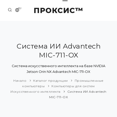
ПРОКСИС™
RU
НАЧАЛО
КОНТАКТЫ
О КОМПАНИИ
Система ИИ Advantech
MIC-711-OX
ПРИМЕРЫ И РЕШЕНИЯ
КАТАЛОГ ПРОДУКЦИИ
Система искусственного интеллекта на базе NVIDIA
Jetson Orin NX Advantech MIC-711-OX
ПРЕСС-ЦЕНТР
Начало
Каталог продукции
Промышленные
компьютеры
Компьютеры для систем
Искусственного интеллекта
Система ИИ Advantech
MIC-711-OX