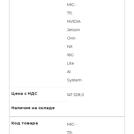
MIC-
711,
NVIDIA
Jetson
Orin
NX
16G
Lite
AI
System
147 328,0
MIC-
711-