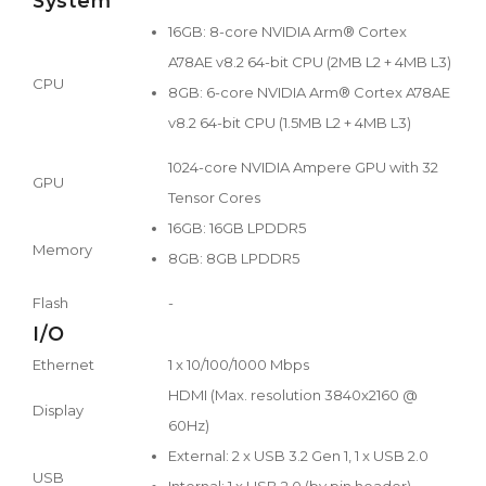
System
16GB: 8-core NVIDIA Arm® Cortex
A78AE v8.2 64-bit CPU (2MB L2 + 4MB L3)
CPU
8GB: 6-core NVIDIA Arm® Cortex A78AE
v8.2 64-bit CPU (1.5MB L2 + 4MB L3)
1024-core NVIDIA Ampere GPU with 32
GPU
Tensor Cores
16GB: 16GB LPDDR5
Memory
8GB: 8GB LPDDR5
Flash
-
I/O
Ethernet
1 x 10/100/1000 Mbps
HDMI (Max. resolution 3840x2160 @
Display
60Hz)
External: 2 x USB 3.2 Gen 1, 1 x USB 2.0
USB
Internal: 1 x USB 2.0 (by pin header)