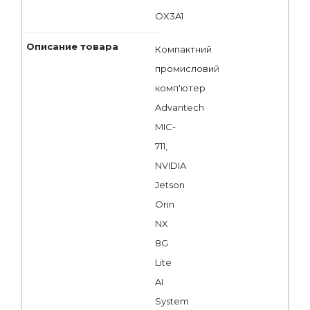
OX3A1
Компактний
промисловий
комп'ютер
Advantech
MIC-
711,
NVIDIA
Jetson
Orin
NX
8G
Lite
AI
System