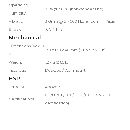
Operating
95% @ 40 °C (non-condensing)
Humidity
Vibration
3 Grms @ 5 ~ 500 Hz, random, 1 hr/axis
Shock
10G / 11ms
Mechanical
Dimensions (W x D
130 x 130 x 46 mm (5.1" x 5.1" x 1.8")
x H)
Weight
1.2 kg (2.65 lb)
Installation
Desktop / Wall mount
BSP
Jetpack
Above 5.1
CB/UL/CE/FCC/BSMI/CCC (No RED
Certifications
certification)