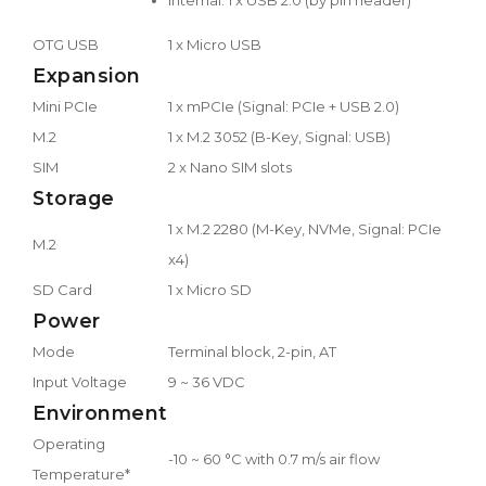
OTG USB
1 x Micro USB
Expansion
Mini PCIe
1 x mPCIe (Signal: PCIe + USB 2.0)
M.2
1 x M.2 3052 (B-Key, Signal: USB)
SIM
2 x Nano SIM slots
Storage
1 x M.2 2280 (M-Key, NVMe, Signal: PCIe
M.2
x4)
SD Card
1 x Micro SD
Power
Mode
Terminal block, 2-pin, AT
Input Voltage
9 ~ 36 VDC
Environment
Operating
-10 ~ 60 °C with 0.7 m/s air flow
Temperature*