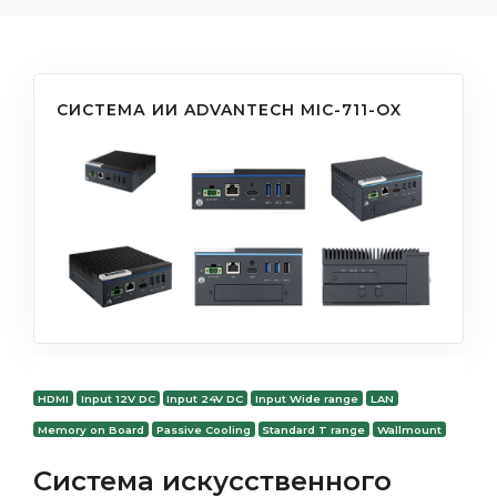
СИСТЕМА ИИ ADVANTECH MIC-711-OX
HDMI
Input 12V DC
Input 24V DC
Input Wide range
LAN
Memory on Board
Passive Cooling
Standard T range
Wallmount
Система искусственного