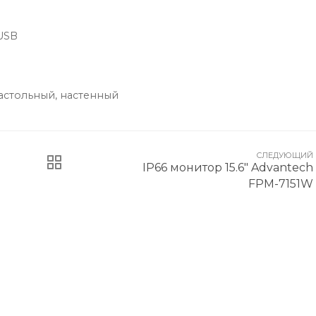
USB
астольный, настенный
СЛЕДУЮЩИЙ
IP66 монитор 15.6" Advantech
FPM-7151W