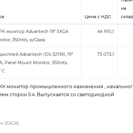
на
ра
Цена с НДС
скла
К монітор Advantech 19" SXGA
64 910,1
itor, 350nits, w/Glass
сплей Advantech IDS-3219R, 19"
73 073,1
, Panel Mount Monitor, 350nits,
° C
 ЖК монитор промышленного назначения , начальног
ием сторон 5:4. Выпускается со светодиодной
к (SXGA)