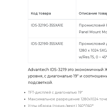
Код товара
Описание това
IDS-3219G-35SXA1E
Промисловий Р
Panel Mount Mon
IDS-3219R-35SXA1E
Промисловий ди
1280 x 1024 SXGA
w/Res.TS, 0 ~ 45
Advantech IDS-3219 это экономичный
уровня, с диагональю 19" и соотношен
подсветкой.
TFT-дисплей с диагональю 19"
Максимальное разрешение 1280х1024 точе
Углы обзора (гориз./верт.) 160°/160°