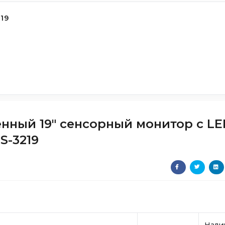
19
ный 19" сенсорный монитор с LE
S-3219
Нали