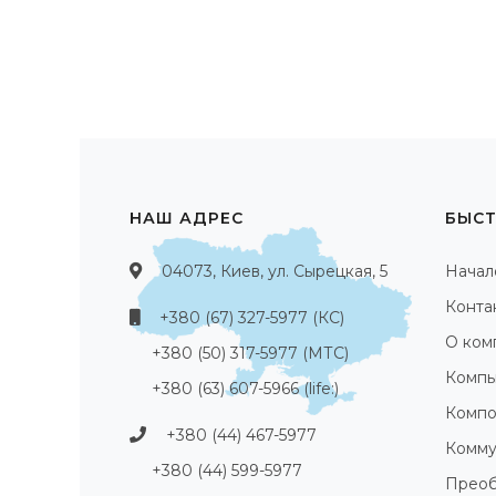
НАШ АДРЕС
БЫСТ
04073, Киев, ул. Сырецкая, 5
Начал
Конта
+380 (67) 327-5977 (КС)
О ком
+380 (50) 317-5977 (МТС)
Компь
+380 (63) 607-5966 (life:)
Компо
+380 (44) 467-5977
Комму
+380 (44) 599-5977
Преоб