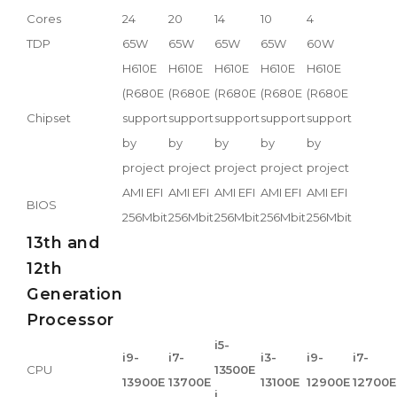
Cores
24
20
14
10
4
TDP
65W
65W
65W
65W
60W
H610E
H610E
H610E
H610E
H610E
(R680E
(R680E
(R680E
(R680E
(R680E
Chipset
support
support
support
support
support
by
by
by
by
by
project
project
project
project
project
AMI EFI
AMI EFI
AMI EFI
AMI EFI
AMI EFI
BIOS
256Mbit
256Mbit
256Mbit
256Mbit
256Mbit
13th and
12th
Generation
Processor
i5-
i9-
i7-
i3-
i9-
i7-
CPU
13500E
13900E
13700E
13100E
12900E
12700E
i