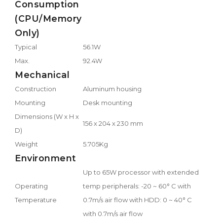
Consumption
(CPU/Memory
Only)
Typical
56.1W
Max.
92.4W
Mechanical
Construction
Aluminum housing
Mounting
Desk mounting
Dimensions (W x H x
156 x 204 x 230 mm
D)
Weight
5.705Kg
Environment
Up to 65W processor with extended
Operating
temp peripherals: -20 ~ 60° C with
Temperature
0.7m/s air flow with HDD: 0 ~ 40° C
with 0.7m/s air flow