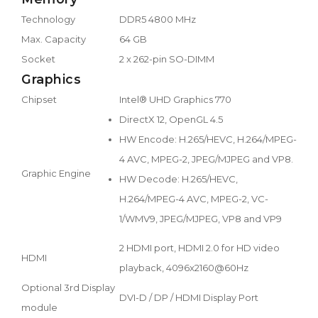
Technology
DDR5 4800 MHz
Max. Capacity
64 GB
Socket
2 x 262-pin SO-DIMM
Graphics
Chipset
Intel® UHD Graphics 770
DirectX 12, OpenGL 4.5
HW Encode: H.265/HEVC, H.264/MPEG-
4 AVC, MPEG-2, JPEG/MJPEG and VP8.
Graphic Engine
HW Decode: H.265/HEVC,
H.264/MPEG-4 AVC, MPEG-2, VC-
1/WMV9, JPEG/MJPEG, VP8 and VP9
2 HDMI port, HDMI 2.0 for HD video
HDMI
playback, 4096x2160@60Hz
Optional 3rd Display
DVI-D / DP / HDMI Display Port
module