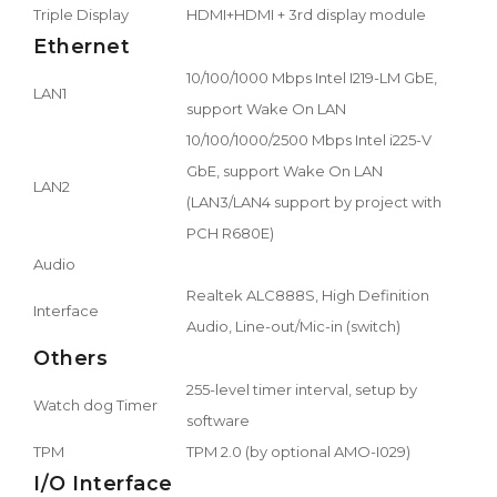
Triple Display
HDMI+HDMI + 3rd display module
Ethernet
10/100/1000 Mbps Intel I219-LM GbE,
LAN1
support Wake On LAN
10/100/1000/2500 Mbps Intel i225-V
GbE, support Wake On LAN
LAN2
(LAN3/LAN4 support by project with
PCH R680E)
Audio
Realtek ALC888S, High Definition
Interface
Audio, Line-out/Mic-in (switch)
Others
255-level timer interval, setup by
Watch dog Timer
software
TPM
TPM 2.0 (by optional AMO-I029)
I/O Interface