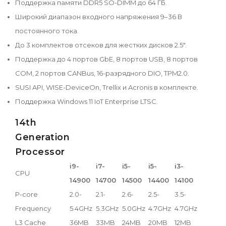
Поддержка памяти DDR5 SO-DIMM до 64 ГБ.
Широкий диапазон входного напряжения 9–36 В
постоянного тока.
До 3 комплектов отсеков для жестких дисков 2.5".
Поддержка до 4 портов GbE, 8 портов USB, 8 портов
COM, 2 портов CANBus, 16-разрядного DIO, TPM2.0.
SUSI API, WISE-DeviceOn, Trellix и Acronis в комплекте.
Поддержка Windows 11 IoT Enterprise LTSC.
14th
Generation
Processor
i9-
i7-
i5-
i5-
i3-
CPU
14900
14700
14500
14400
14100
P-core
2.0-
2.1-
2.6-
2.5-
3.5-
Frequency
5.4GHz
5.3GHz
5.0GHz
4.7GHz
4.7GHz
L3 Cache
36MB
33MB
24MB
20MB
12MB