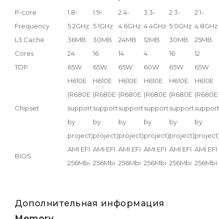
P-core
1.8-
1.9-
2.4-
3.3-
2.3-
2.1-
Frequency
5.2GHz
5.1GHz
4.6GHz
4.4GHz
5.0GHz
4.8GHz
L3 Cache
36MB
30MB
24MB
12MB
30MB
25MB
Cores
24
16
14
4
16
12
TDP
65W
65W
65W
60W
65W
65W
H610E
H610E
H610E
H610E
H610E
H610E
(R680E
(R680E
(R680E
(R680E
(R680E
(R680E
Chipset
support
support
support
support
support
suppor
by
by
by
by
by
by
project)
project)
project)
project)
project)
project
AMI EFI
AMI EFI
AMI EFI
AMI EFI
AMI EFI
AMI EFI
BIOS
256Mbi
256Mbi
256Mbi
256Mbi
256Mbi
256Mbi
Дополнительная информация
Memory