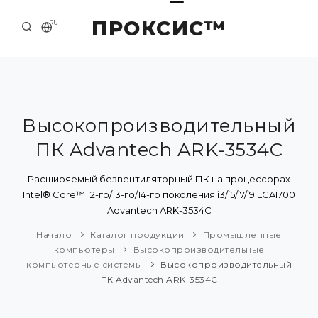
ПРОКСИС™
RU
НАЧАЛО
КОНТАКТЫ
О КОМПАНИИ
Высокопроизводительный
ПК Advantech ARK-3534C
ПРИМЕРЫ И РЕШЕНИЯ
КАТАЛОГ ПРОДУКЦИИ
Расширяемый безвентиляторный ПК на процессорах
Intel® Core™ 12-го/13-го/14-го поколения i3/i5/i7/i9 LGA1700
ПРЕСС-ЦЕНТР
Advantech ARK-3534C
Начало
Каталог продукции
Промышленные
компьютеры
Высокопроизводительные
компьютерные системы
Высокопроизводительный
ПК Advantech ARK-3534C