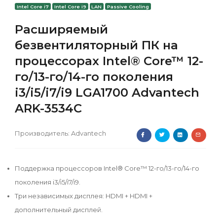
Intel Core i7
Intel Core i9
LAN
Passive Cooling
Расширяемый
безвентиляторный ПК на
процессорах Intel® Core™ 12-
го/13-го/14-го поколения
i3/i5/i7/i9 LGA1700 Advantech
ARK-3534C
Производитель:
Advantech
Поддержка процессоров Intel® Core™ 12-го/13-го/14-го
поколения i3/i5/i7/i9.
Три независимых дисплея: HDMI + HDMI +
дополнительный дисплей.