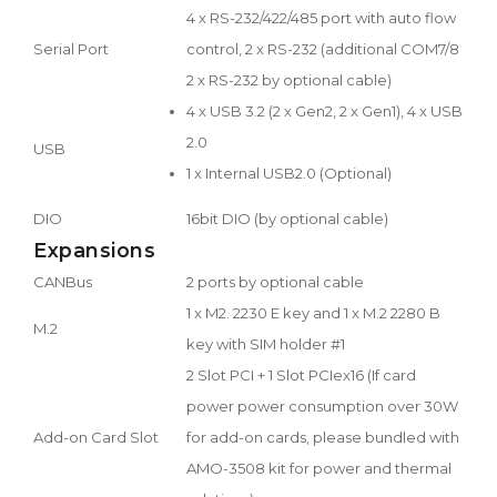
4 x RS-232/422/485 port with auto flow
Serial Port
control, 2 x RS-232 (additional COM7/8
2 x RS-232 by optional cable)
4 x USB 3.2 (2 x Gen2, 2 x Gen1), 4 x USB
2.0
USB
1 x Internal USB2.0 (Optional)
DIO
16bit DIO (by optional cable)
Expansions
CANBus
2 ports by optional cable
1 x M2. 2230 E key and 1 x M.2 2280 B
M.2
key with SIM holder #1
2 Slot PCI + 1 Slot PCIex16 (If card
power power consumption over 30W
Add-on Card Slot
for add-on cards, please bundled with
AMO-3508 kit for power and thermal