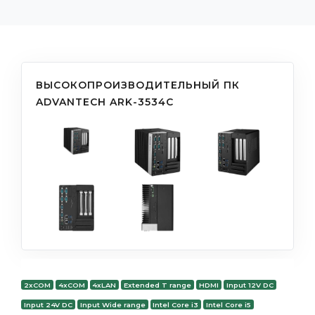
ВЫСОКОПРОИЗВОДИТЕЛЬНЫЙ ПК
ADVANTECH ARK-3534C
2xCOM
4xCOM
4xLAN
Extended T range
HDMI
Input 12V DC
Input 24V DC
Input Wide range
Intel Core i3
Intel Core i5