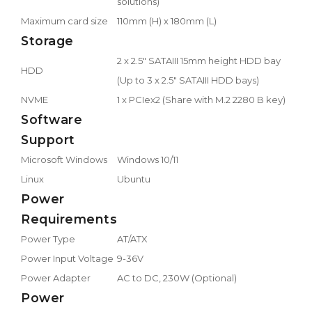
solutions)
Maximum card size
110mm (H) x 180mm (L)
Storage
2 x 2.5" SATAIII 15mm height HDD bay
HDD
(Up to 3 x 2.5" SATAIII HDD bays)
NVME
1 x PCIex2 (Share with M.2 2280 B key)
Software
Support
Microsoft Windows
Windows 10/11
Linux
Ubuntu
Power
Requirements
Power Type
AT/ATX
Power Input Voltage
9-36V
Power Adapter
AC to DC, 230W (Optional)
Power