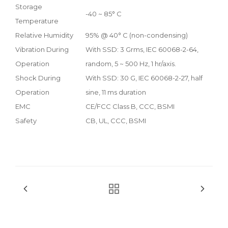
Storage
-40 ~ 85° C
Temperature
Relative Humidity
95% @ 40° C (non-condensing)
Vibration During
With SSD: 3 Grms, IEC 60068-2-64,
Operation
random, 5 ~ 500 Hz, 1 hr/axis.
Shock During
With SSD: 30 G, IEC 60068-2-27, half
Operation
sine, 11 ms duration
EMC
CE/FCC Class B, CCC, BSMI
Safety
CB, UL, CCC, BSMI