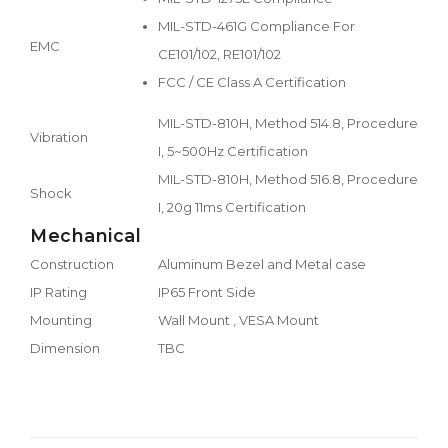
MIL-STD-461G Compliance For
EMC
CE101/102, RE101/102
FCC / CE Class A Certification
MIL-STD-810H, Method 514.8, Procedure
Vibration
I, 5~500Hz Certification
MIL-STD-810H, Method 516.8, Procedure
Shock
I, 20g 11ms Certification
Mechanical
Construction
Aluminum Bezel and Metal case
IP Rating
IP65 Front Side
Mounting
Wall Mount , VESA Mount
Dimension
TBC