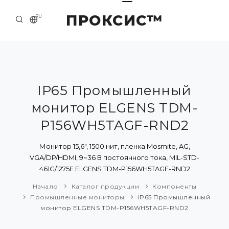
ПРОКСИС™
RU
НАЧАЛО
КОНТАКТЫ
О КОМПАНИИ
IP65 Промышленный
монитор ELGENS TDM-
ПРИМЕРЫ И РЕШЕНИЯ
P156WH5TAGF-RND2
КАТАЛОГ ПРОДУКЦИИ
Монитор 15,6", 1500 нит, пленка Mosmite, AG,
ПРЕСС-ЦЕНТР
VGA/DP/HDMI, 9~36 В постоянного тока, MIL-STD-
461G/1275E ELGENS TDM-P156WH5TAGF-RND2
Начало
Каталог продукции
Компоненты
Промышленные мониторы
IP65 Промышленный
монитор ELGENS TDM-P156WH5TAGF-RND2