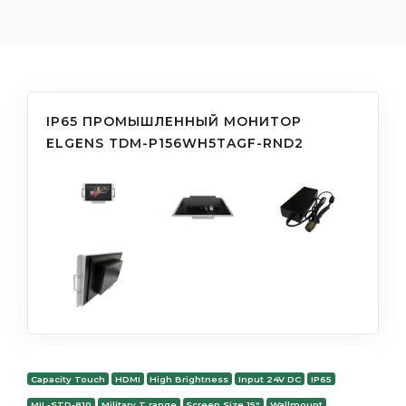
IP65 ПРОМЫШЛЕННЫЙ МОНИТОР
ELGENS TDM-P156WH5TAGF-RND2
Capacity Touch
HDMI
High Brightness
Input 24V DC
IP65
MIL-STD-810
Military T range
Screen Size 15"
Wallmount