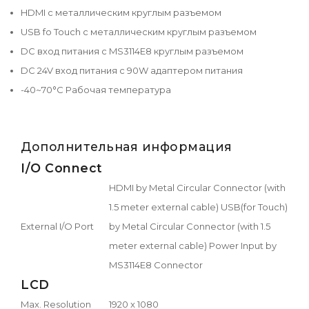
HDMI с металлическим круглым разъемом
USB fo Touch с металлическим круглым разъемом
DC вход питания с MS3114E8 круглым разъемом
DC 24V вход питания с 90W адаптером питания
-40~70°C Рабочая температура
Дополнительная информация
I/O Connect
HDMI by Metal Circular Connector (with
1.5 meter external cable) USB(for Touch)
External I/O Port
by Metal Circular Connector (with 1.5
meter external cable) Power Input by
MS3114E8 Connector
LCD
Max. Resolution
1920 x 1080