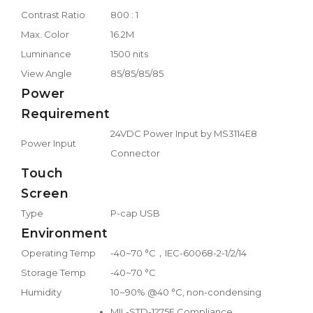
Contrast Ratio
800 : 1
Max. Color
16.2M
Luminance
1500 nits
View Angle
85/85/85/85
Power
Requirement
24VDC Power Input by MS3114E8
Power Input
Connector
Touch
Screen
Type
P-cap USB
Environment
Operating Temp
-40~70 °C，IEC-60068-2-1/2/14
Storage Temp
-40~70 °C
Humidity
10~90% @40 °C, non-condensing
MIL-STD-1275E Compliance