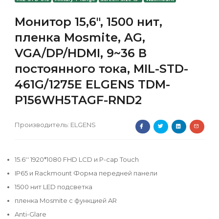
Монитор 15,6", 1500 нит,
пленка Mosmite, AG,
VGA/DP/HDMI, 9~36 В
постоянного тока, MIL-STD-
461G/1275E ELGENS TDM-
P156WH5TAGF-RND2
Производитель:
ELGENS
15.6'' 1920*1080 FHD LCD и P-cap Touch
IP65 и Rackmount Форма передней панели
1500 нит LED подсветка
пленка Mosmite с функцией AR
Anti-Glare