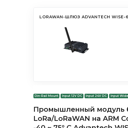
LORAWAN-ШЛЮЗ ADVANTECH WISE-6
Din-Rail Mount
Input 12V DC
Input 24V DC
Input Wide
Промышленный модуль б
LoRa/LoRaWAN на ARM Co
-40 ~ 75° C Advantech WI