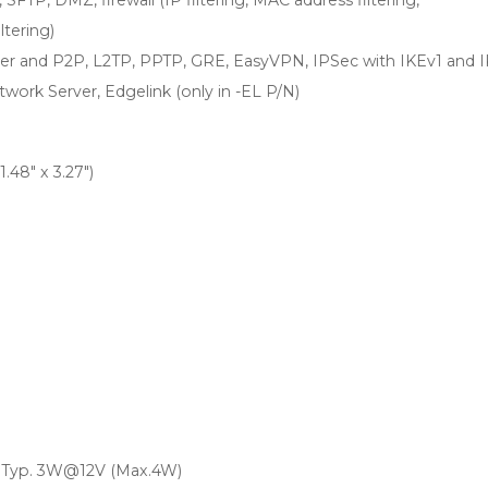
tering)
er and P2P, L2TP, PPTP, GRE, EasyVPN, IPSec with IKEv1 and 
rk Server, Edgelink (only in -EL P/N)
1.48" x 3.27")
 Typ. 3W@12V (Max.4W)