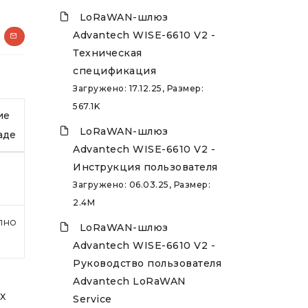
LoRaWAN-шлюз
Advantech WISE-6610 V2 -
Техническая
спецификация
Загружено: 17.12.25, Размер:
567.1K
ие
LoRaWAN-шлюз
аде
Advantech WISE-6610 V2 -
Инструкция пользователя
Загружено: 06.03.25, Размер:
2.4M
пно
LoRaWAN-шлюз
Advantech WISE-6610 V2 -
Руководство пользователя
Advantech LoRaWAN
х
Service