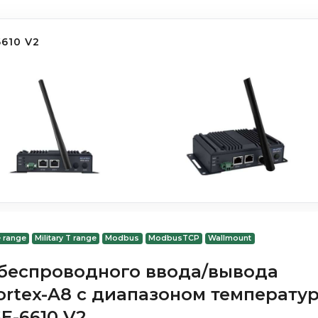
610 V2
 range
Military T range
Modbus
ModbusTCP
Wallmount
еспроводного ввода/вывода
rtex-A8 с диапазоном температу
SE-6610 V2