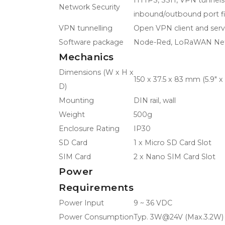
Network Security
inbound/outbound port fil
VPN tunnelling
Open VPN client and serv
Software package
Node-Red, LoRaWAN Netwo
Mechanics
Dimensions (W x H x
150 x 37.5 x 83 mm (5.9" x 
D)
Mounting
DIN rail, wall
Weight
500g
Enclosure Rating
IP30
SD Card
1 x Micro SD Card Slot
SIM Card
2 x Nano SIM Card Slot
Power
Requirements
Power Input
9 ~ 36 VDC
Power Consumption
Typ. 3W@24V (Max.3.2W)