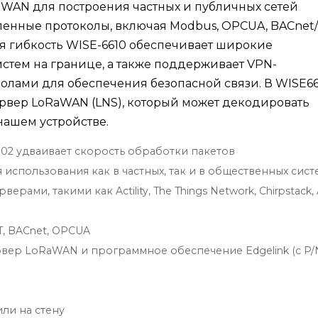
aWAN для построения частных и публичных сетей
енные протоколы, включая Modbus, OPCUA, BACnet/
ая гибкость WISE-6610 обеспечивает широкие
стем на границе, а также поддерживает VPN-
олами для обеспечения безопасной связи. В WISE66
ервер LoRaWAN (LNS), который может декодировать
ашем устройстве.
02 удваивает скорость обработки пакетов
спользования как в частных, так и в общественных сист
ами, такими как Actility, The Things Network, Chirpstack
, BACnet, OPCUA
вер LoRaWAN и программное обеспечение Edgelink (с P/N
ли на стену