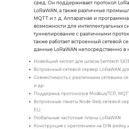
сред. Он поддерживает протокол LoR
LoRaWAN, а также различные промышл
MQTT и т. д. Аппаратная и программн
возможности для интеллектуальных си
туннелирование с различными проток
также работает встроенный сетевой с
данные LoRaWAN непосредственно в н
Новейший чипсет для шлюза Semtech SX13
Встроенный сетевой сервер LoRaWAN для и
Совместимость с различными сетевыми сервер
и др.
Поддержка протоколов Modbus/TCP, MQTT
Встроенные пакеты Node-Red, сетевой сер
EL)
Глобальные частотные планы LoRaWAN
Конструкция с креплением на DIN-рейку и