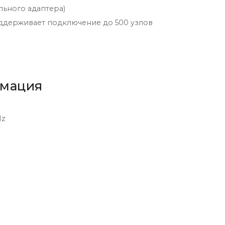
льного адаптера)
держивает подключение до 500 узлов
рмация
Hz