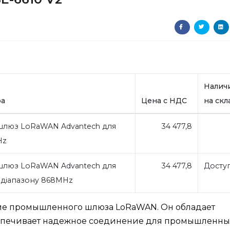
Налич
ра
Цена с НДС
на скл
люз LoRaWAN Advantech для
34 477,8
Hz
люз LoRaWAN Advantech для
34 477,8
Досту
 діапазону 868MHz
ние промышленного шлюза LoRaWAN. Он обладает
спечивает надежное соединение для промышленны