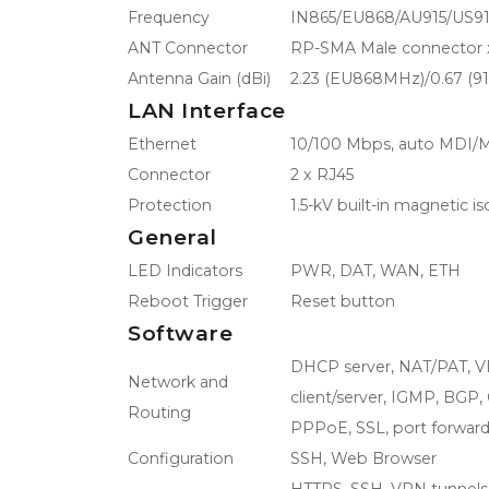
Frequency
IN865/EU868/AU915/US9
ANT Connector
RP-SMA Male connector 
Antenna Gain (dBi)
2.23 (EU868MHz)/0.67 (9
LAN Interface
Ethernet
10/100 Mbps, auto MDI/
Connector
2 x RJ45
Protection
1.5-kV built-in magnetic i
General
LED Indicators
PWR, DAT, WAN, ETH
Reboot Trigger
Reset button
Software
DHCP server, NAT/PAT, V
Network and
client/server, IGMP, BGP
Routing
PPPoE, SSL, port forwardi
Configuration
SSH, Web Browser
HTTPS, SSH, VPN tunnels, S