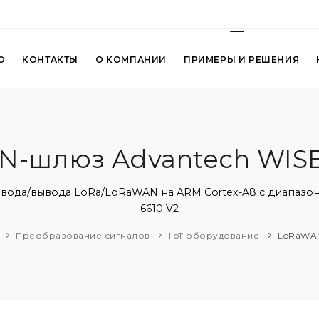
О
КОНТАКТЫ
О КОМПАНИИ
ПРИМЕРЫ И РЕШЕНИЯ
-шлюз Advantech WISE
а/вывода LoRa/LoRaWAN на ARM Cortex-A8 с диапазоном
6610 V2
Преобразование сигналов
IIoT оборудование
LoRaWAN