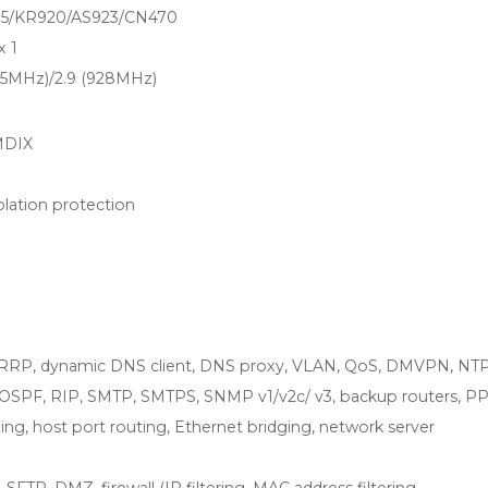
15/KR920/AS923/CN470
x 1
15MHz)/2.9 (928MHz)
MDIX
solation protection
RRP, dynamic DNS client, DNS proxy, VLAN, QoS, DMVPN, NT
, OSPF, RIP, SMTP, SMTPS, SNMP v1/v2c/ v3, backup routers, P
ng, host port routing, Ethernet bridging, network server
FTP, DMZ, firewall (IP filtering, MAC address filtering,