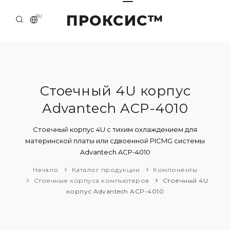
ПРОКСИС™
RU
НАЧАЛО
КОНТАКТЫ
О КОМПАНИИ
Стоечный 4U корпус
Advantech ACP-4010
ПРИМЕРЫ И РЕШЕНИЯ
КАТАЛОГ ПРОДУКЦИИ
Стоечный корпус 4U с тихим охлаждением для
материнской платы или сдвоенной PICMG системы
ПРЕСС-ЦЕНТР
Advantech ACP-4010
Начало
Каталог продукции
Компоненты
Стоечные корпуса компьютеров
Стоечный 4U
корпус Advantech ACP-4010