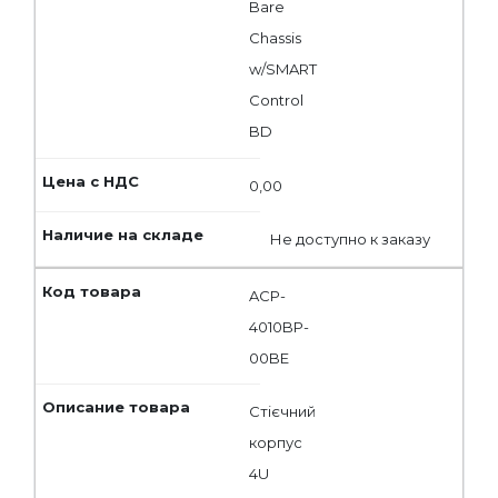
Bare
Chassis
w/SMART
Control
BD
0,00
Не доступно к заказу
ACP-
4010BP-
00BE
Стієчний
корпус
4U