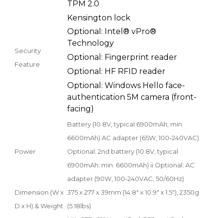
TPM 2.0
Kensington lock
Optional: Intel® vPro®
Technology
Security
Optional: Fingerprint reader
Feature
Optional: HF RFID reader
Optional: Windows Hello face-
authentication 5M camera (front-
facing)
Battery (10.8V, typical 6900mAh; min.
6600mAh) AC adapter (65W, 100-240VAC)
Power
Optional: 2nd battery (10.8V, typical
6900mAh; min. 6600mAh) ii Optional: AC
adapter (90W, 100-240VAC, 50/60Hz)
Dimension (W x
375 x 277 x 39mm (14.8" x 10.9" x 1.5"), 2350g
D x H) & Weight
(5.18lbs)