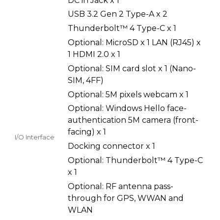
DC in Jack x 1
USB 3.2 Gen 2 Type-A x 2
Thunderbolt™ 4 Type-C x 1
Optional: MicroSD x 1 LAN (RJ45) x
1 HDMI 2.0 x 1
Optional: SIM card slot x 1 (Nano-
SIM, 4FF)
Optional: 5M pixels webcam x 1
Optional: Windows Hello face-
authentication 5M camera (front-
facing) x 1
I/O Interface
Docking connector x 1
Optional: Thunderbolt™ 4 Type-C
x 1
Optional: RF antenna pass-
through for GPS, WWAN and
WLAN