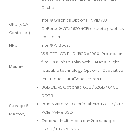
Cache
Intel® Graphics Optional: NVIDIA®
GPU (VGA
GeForce® GTX 1650 4GB discrete graphics
Controller)
controller
NPU
Intel® AI Boost
15.6" TFT LCD FHD (1920 x 1080) Protection
film 1,000 nits display with Getac sunlight
Display
readable technology Optional: Capacitive
multi-touch LumiBond screen i
8GB DDR5 Optional: 16GB / 32GB / 64GB
DDR5
PCIe NVMe SSD Optional: 512GB / 1TB / 2TB
Storage &
PCIe NVMe SSD
Memory
Optional: Multimedia bay 2nd storage:
512GB / 1TB SATA SSD