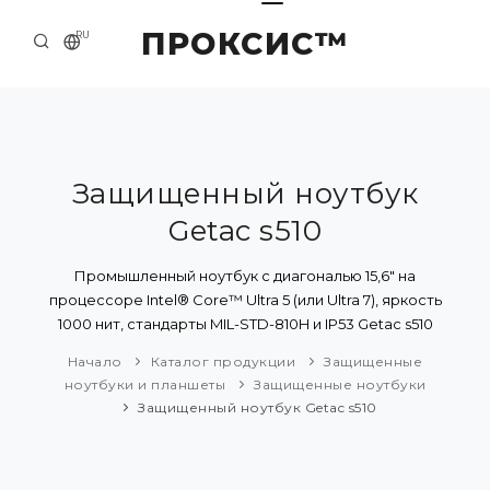
ПРОКСИС™
RU
НАЧАЛО
КОНТАКТЫ
О КОМПАНИИ
Защищенный ноутбук
Getac s510
ПРИМЕРЫ И РЕШЕНИЯ
КАТАЛОГ ПРОДУКЦИИ
Промышленный ноутбук с диагональю 15,6" на
процессоре Intel® Core™ Ultra 5 (или Ultra 7), яркость
ПРЕСС-ЦЕНТР
1000 нит, стандарты MIL-STD-810H и IP53 Getac s510
Начало
Каталог продукции
Защищенные
ноутбуки и планшеты
Защищенные ноутбуки
Защищенный ноутбук Getac s510