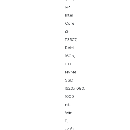
14"
Intel
Core
i5-
1135G7,
RAM
16Gb,
1TB
NVMe
SSD,
1920x1080,
1000
nit,
Win
11,
-29°C