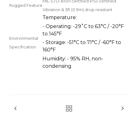
MIL-STD-810H certified IP53 certified
Rugged Feature
Vibration & 3ft (0.9m) drop resistant
Temperature:
- Operating: -29˚C to 63°C / -20°F
to 145°F
Environmental
- Storage: -51°C to 71°C / -60°F to
Specification
160°F
Humidity: - 95% RH, non-
condensing