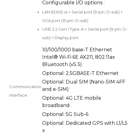
Configurable I/O options :
LAN (RJ45) vii + Serial port (9-pin; D-sub) +
VGA port (15-pin; D-sub)
USB 3.2 Gen 1 Type-A + Serial port (9-pin; D-
sub) + Display port
10/100/1000 base-T Ethernet
Intel® Wi-Fi 6E AX211, 802.11ax
Bluetooth (v5.3)
Optional: 2.5GBASE-T Ethernet
Optional: Dual SIM (Nano-SIM 4FF
Communication
and e-SIM)
Interface
Optional: 4G LTE mobile
broadband
Optional: 5G Sub-6
Optional: Dedicated GPS with L1/L5
x