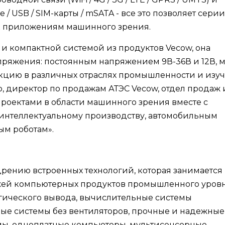
/ USB / SIM-карты / mSATA - все это позволяет серии
 к приложениям машинного зрения.
 и компактной системой из продуктов Vecow, она
пряжения: постоянным напряжением 9В-36В и 12В, 
кцию в различных отраслях промышленности и изу
о, директор по продажам АТЭС Vecow, отдел продаж 
проектами в области машинного зрения вместе с
интеллектуальному производству, автомобильным
м роботам».
едрению встроенных технологий, которая занимается
жей компьютерных продуктов промышленного уровн
огического вывода, вычислительные системы
мые системы без вентиляторов, прочные и надежные
мы, одноплатные компьютеры, мультисенсорные