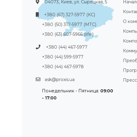
04073, Киев, ул. Сырецкая, 5
Начал
Конта
+380 (67) 327-5977 (КС)
О ком
+380 (50) 317-5977 (МТС)
Компь
+380 (63) 607-5966 (life:)
Компо
+380 (44) 467-5977
Комму
+380 (44) 599-5977
Преоб
+380 (44) 467-5978
Прог
ask@proxis.ua
Пресс
Понедельник - Пятница:
09:00
- 17:00