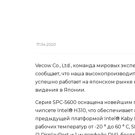
17.04.2020
Vecow Co., Ltd., команда мировых эксп
сообщает, что наша высокопроизводит
успешно работает на японском рынке 
видения в Японии.
Серия SPC-5600 оснащена новейшим пр
чипсете Intel® H310, что обеспечива
предыдущей платформой Intel® Kaby L
рабочих температур от -20 ° до 60 ° C
(2 DisplayPort и 1 интерфейс DVI), бесп