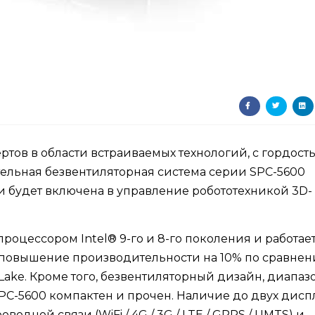
ертов в области встраиваемых технологий, с гордост
ельная безвентиляторная система серии SPC-5600
и будет включена в управление робототехникой 3D-
оцессором Intel® 9-го и 8-го поколения и работает
ет повышение производительности на 10% по сравнен
ake. Кроме того, безвентиляторный дизайн, диапаз
, SPC-5600 компактен и прочен. Наличие до двух дис
роводной связи (WiFi / 4G / 3G / LTE / GPRS / UMTS) и