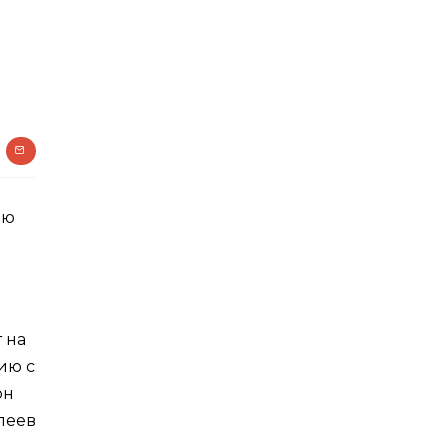
ью
 на
ию с
он
плеев