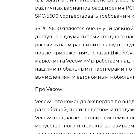
различных вариантов расширения PCIe 
SPC-5600 соотвествовать требованим
«SPC-5600 является очень уникальной
доступна с двумя типами входного на
рассчитываем расширить нашу проду
новые приложения», - сказал Джей Ся
маркетинга Vecow. «Мы работаем над 
нашими глобальными партнерами по 
вычислениям и автономным мобильны
Про Vecow
Vecow - это команда экспертов по вн
разработкой, производством и прода
Vecow предлагает готовые системы л
искусственного интелекта, встраивае
транспортные вычислительные систе