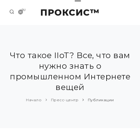
ПРОКСИС™
RU
НАЧАЛО
КОНТАКТЫ
О КОМПАНИИ
Что такое IIoT? Все, что вам
нужно знать о
ПРИМЕРЫ И РЕШЕНИЯ
промышленном Интернете
КАТАЛОГ ПРОДУКЦИИ
вещей
ПРЕСС-ЦЕНТР
Начало
Пресс-центр
Публикации