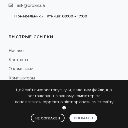
ask@proxis.ua
Понедельник - Пятница:
09:00 - 17:00
БЫСТРЫЕ ССЫЛКИ
Начало
Контакты
О компании
Компьютеры
Компоненты
Цей сайт використовує куки, маленьки файли, що
розташовані на вашому компютері та
Коммуникации
допомагають корректно відтворювати вміст сайту
Преобразователи
Программы
СОГЛАСЕН
НЕ СОГЛАСЕН
Пресс-центр