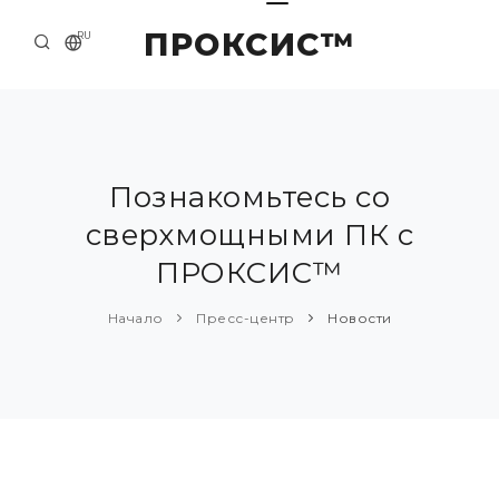
ПРОКСИС™
RU
НАЧАЛО
КОНТАКТЫ
О КОМПАНИИ
Познакомьтесь со
сверхмощными ПК с
ПРИМЕРЫ И РЕШЕНИЯ
ПРОКСИС™
КАТАЛОГ ПРОДУКЦИИ
Начало
Пресс-центр
Новости
ПРЕСС-ЦЕНТР