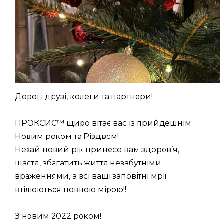
Дорогі друзі, колеги та партнери!
ПРОКСИС™ щиро вітає вас із прийдешнім
Новим роком та Різдвом!
Нехай новий рік принесе вам здоров’я,
щастя, збагатить життя незабутніми
враженнями, а всі ваші заповітні мрії
втілюються повною мірою!!
З новим 2022 роком!