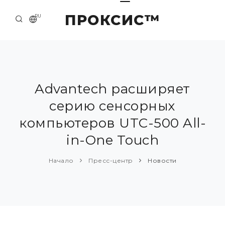
ПРОКСИС™
RU
НАЧАЛО
КОНТАКТЫ
О КОМПАНИИ
Advantech расширяет
серию сенсорных
ПРИМЕРЫ И РЕШЕНИЯ
компьютеров UTC-500 All-
КАТАЛОГ ПРОДУКЦИИ
in-One Touch
ПРЕСС-ЦЕНТР
Начало
Пресс-центр
Новости