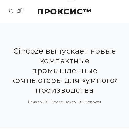
ПРОКСИС™
RU
НАЧАЛО
КОНТАКТЫ
О КОМПАНИИ
Cincoze выпускает новые
компактные
ПРИМЕРЫ И РЕШЕНИЯ
промышленные
КАТАЛОГ ПРОДУКЦИИ
компьютеры для «умного»
ПРЕСС-ЦЕНТР
производства
Начало
Пресс-центр
Новости