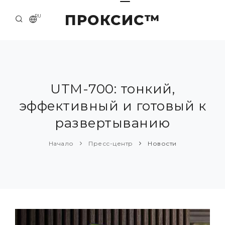
ПРОКСИС™
RU
НАЧАЛО
КОНТАКТЫ
О КОМПАНИИ
UTM-700: тонкий,
эффективный и готовый к
ПРИМЕРЫ И РЕШЕНИЯ
развертыванию
КАТАЛОГ ПРОДУКЦИИ
Начало
Пресс-центр
Новости
ПРЕСС-ЦЕНТР