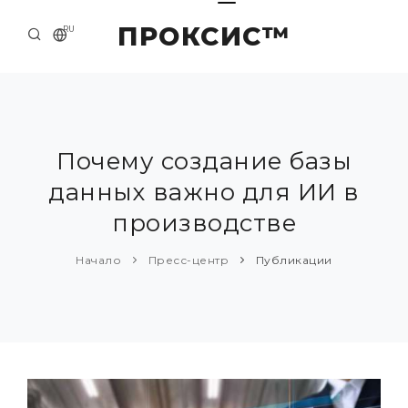
ПРОКСИС™
RU
НАЧАЛО
КОНТАКТЫ
О КОМПАНИИ
Почему создание базы
данных важно для ИИ в
ПРИМЕРЫ И РЕШЕНИЯ
производстве
КАТАЛОГ ПРОДУКЦИИ
Начало
Пресс-центр
Публикации
ПРЕСС-ЦЕНТР