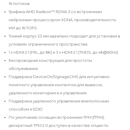
16 потоков
Графика AMD Radeon™ RDNA 3 со встроенным
нейронным процессором XDNA, производительность
ИИ до 16 TOPS
Тонкий корпус 23 мм идеально подходит для установки в
условиях ограниченного пространства
1 x HDMI 2.1 (FRL, до 8K) и 3 x HDMI 2.1 (TMDS, до 4K@60Hz)
Беспроводная конструкция для простоты
обслуживания
Поддержка DeviceOn/SignageCMS для интуитивно
понятного управления контентом для вывесок,
удаленного мониторинга и управления
Поддержка удаленного управления внеполосным
способом и EDID
По умолчанию оснащен встроенным TPM (fTPM);
дискретный TPM 2.0 доступен в качестве опции по