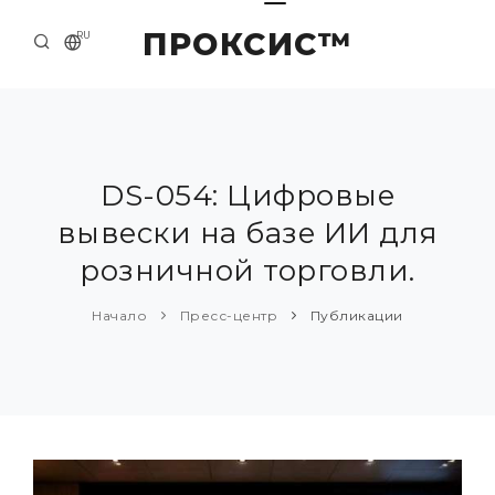
ПРОКСИС™
RU
НАЧАЛО
КОНТАКТЫ
О КОМПАНИИ
DS-054: Цифровые
вывески на базе ИИ для
ПРИМЕРЫ И РЕШЕНИЯ
розничной торговли.
КАТАЛОГ ПРОДУКЦИИ
Начало
Пресс-центр
Публикации
ПРЕСС-ЦЕНТР