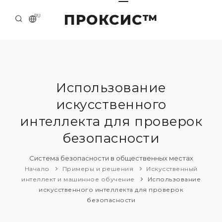
ПРОКСИС™
RU
НАЧАЛО
КОНТАКТЫ
О КОМПАНИИ
Использование
искусственного
ПРИМЕРЫ И РЕШЕНИЯ
интеллекта для проверок
КАТАЛОГ ПРОДУКЦИИ
безопасности
ПРЕСС-ЦЕНТР
Система безопасности в общественных местах
Начало
Примеры и решения
Искусственный
интеллект и машинное обучение
Использование
искусственного интеллекта для проверок
безопасности