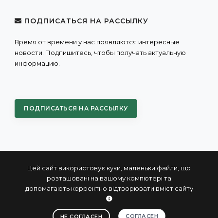
ПОДПИСАТЬСЯ НА РАССЫЛКУ
Время от времени у нас появляются интересные
новости. Подпишитесь, чтобы получать актуальную
информацию.
ПОДПИСАТЬСЯ НА РАССЫЛКУ
Цей сайт використовує куки, маленьки файли, що
розташовані на вашому компютері та
допомагають корректно відтворювати вміст сайту
© 2004 - 2026 ПРОКСИС™ - промышленные компьютеры
и системы
СОГЛАСЕН
НЕ СОГЛАСЕН