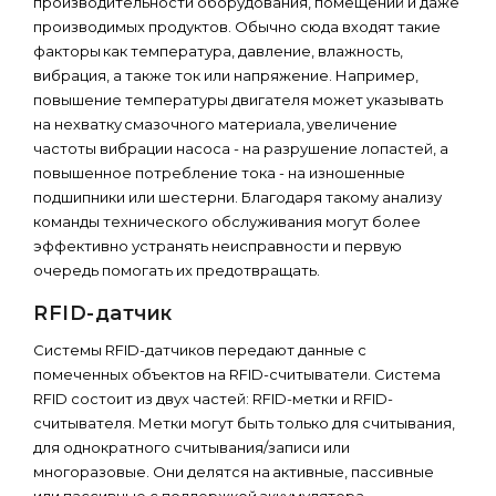
производительности оборудования, помещений и даже
производимых продуктов. Обычно сюда входят такие
факторы как температура, давление, влажность,
вибрация, а также ток или напряжение. Например,
повышение температуры двигателя может указывать
на нехватку смазочного материала, увеличение
частоты вибрации насоса - на разрушение лопастей, а
повышенное потребление тока - на изношенные
подшипники или шестерни. Благодаря такому анализу
команды технического обслуживания могут более
эффективно устранять неисправности и первую
очередь помогать их предотвращать.
RFID-датчик
Системы RFID-датчиков передают данные с
помеченных объектов на RFID-считыватели. Система
RFID состоит из двух частей: RFID-метки и RFID-
считывателя. Метки могут быть только для считывания,
для однократного считывания/записи или
многоразовые. Они делятся на активные, пассивные