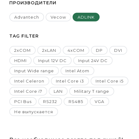
ПРОИЗВОДИТЕЛИ
Advantech
Vecow
ADLINK
TAG FILTER
2xCOM
2xLAN
4xCOM
DP
DVI
HDMI
Input 12V DC
Input 24V DC
Input Wide range
Intel Atom
Intel Celeron
Intel Core i3
Intel Core i5
Intel Core i7
LAN
Military T range
PCI Bus
RS232
RS485
VGA
Не выпускается