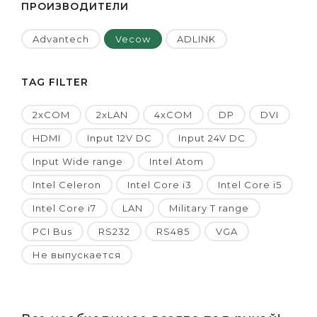
ПРОИЗВОДИТЕЛИ
Advantech
Vecow
ADLINK
TAG FILTER
2xCOM
2xLAN
4xCOM
DP
DVI
HDMI
Input 12V DC
Input 24V DC
Input Wide range
Intel Atom
Intel Celeron
Intel Core i3
Intel Core i5
Intel Core i7
LAN
Military T range
PCI Bus
RS232
RS485
VGA
Не выпускается