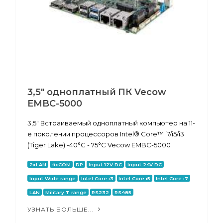
3,5" одноплатный ПК Vecow
EMBC-5000
3,5" Встраиваемый одноплатный компьютер на 11-
е поколении процессоров Intel® Core™ i7/i5/i3
(Tiger Lake) -40°C - 75°C Vecow EMBC-5000
2xLAN
4xCOM
DP
Input 12V DC
Input 24V DC
Input Wide range
Intel Core i3
Intel Core i5
Intel Core i7
LAN
Military T range
RS232
RS485
УЗНАТЬ БОЛЬШЕ...