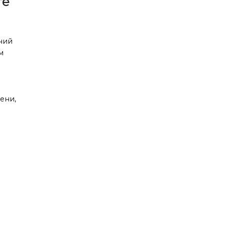
те
ний
м
ени,