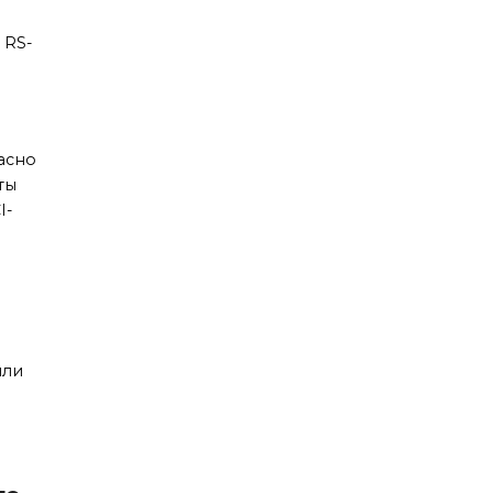
 RS-
асно
ты
I-
или