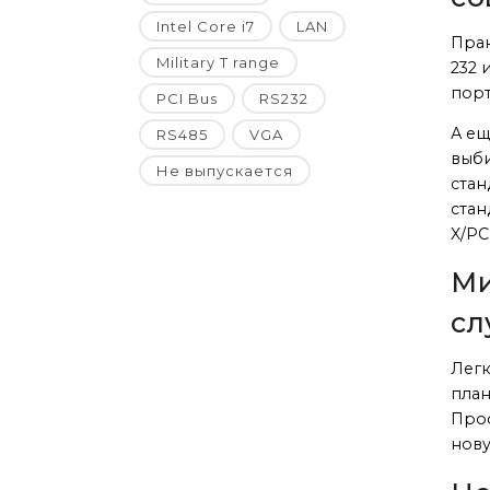
Intel Core i7
LAN
Прак
Military T range
232 
порт
PCI Bus
RS232
А ещ
RS485
VGA
выби
Не выпускается
стан
стан
X/PC
Ми
сл
Легк
план
Прос
нову