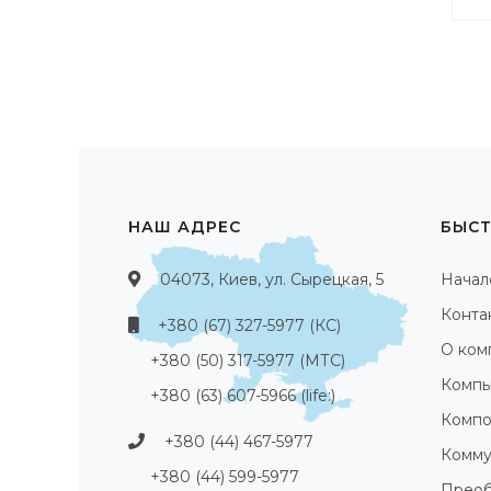
НАШ АДРЕС
БЫСТ
04073, Киев, ул. Сырецкая, 5
Начал
Конта
+380 (67) 327-5977 (КС)
О ком
+380 (50) 317-5977 (МТС)
Компь
+380 (63) 607-5966 (life:)
Компо
+380 (44) 467-5977
Комму
+380 (44) 599-5977
Преоб