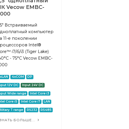
3,5" одноплатный
ПК Vecow EMBC-
5000
,5" Встраиваемый
дноплатный компьютер
а 11-е поколении
роцессоров Intel®
ore™ i7/i5/i3 (Tiger Lake)
40°C - 75°C Vecow EMBC-
000
2xLAN
4xCOM
DP
nput 12V DC
Input 24V DC
nput Wide range
Intel Core i3
ntel Core i5
Intel Core i7
LAN
ilitary T range
RS232
RS485
ЗНАТЬ БОЛЬШЕ...