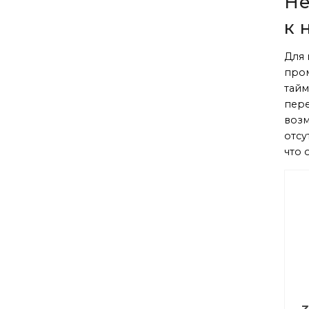
Не
к 
Для 
про
тайм
пере
возм
отсу
что 