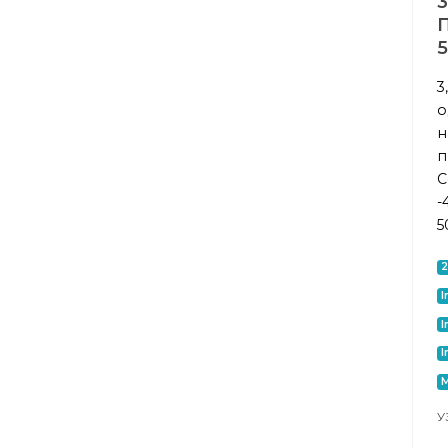
3
о
н
п
C
-
5
I
I
I
M
У