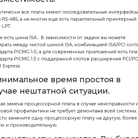
тически все платы имеют последовательные интерфейсы
и RS-485, а на многих еще есть параллельный принтерный
 LPT.
е есть шина ISA… В зависимости от задачи вы можете
рать между чистой шиной ISA, комбинацией ISA/PCI согл
дарта PICMG 1.0, а для современных приложений есть пла
дарта PICMG 1.3 с поддержкой слотов расширения PCI/PC
I Express.
нимальное время простоя в
учае нештатной ситуации.
ая замена процессорной платы в случае неисправности 
овой профилактики не требует демонтажа всей системы.
то замените одну процессорную плату на другую, более
ю и производительную.