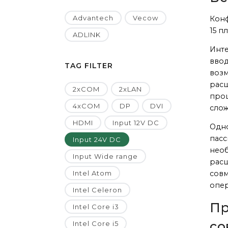
Advantech
Vecow
Конф
15 п
ADLINK
Инте
ввод
TAG FILTER
возм
расш
2xCOM
2xLAN
проц
4xCOM
DP
DVI
слож
HDMI
Input 12V DC
Одн
пасс
Input 24V DC
необ
Input Wide range
расш
Intel Atom
совм
опер
Intel Celeron
Пр
Intel Core i3
со
Intel Core i5