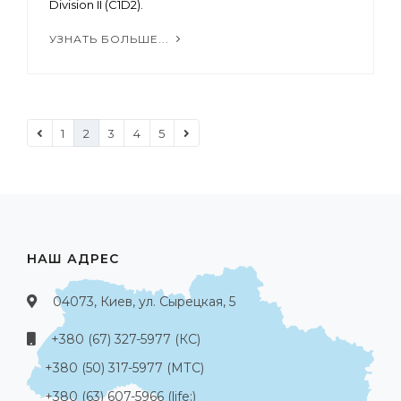
Division II (C1D2).
УЗНАТЬ БОЛЬШЕ...
1
2
3
4
5
НАШ АДРЕС
04073, Киев, ул. Сырецкая, 5
+380 (67) 327-5977 (КС)
+380 (50) 317-5977 (МТС)
+380 (63) 607-5966 (life:)